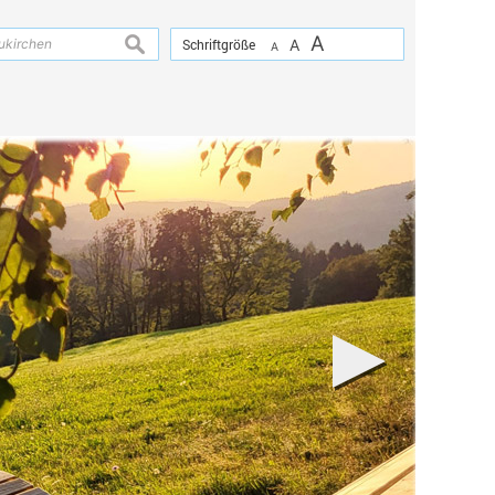
A
suchen
Schriftgröße
A
A