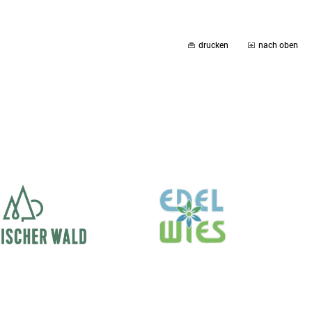
drucken
nach oben