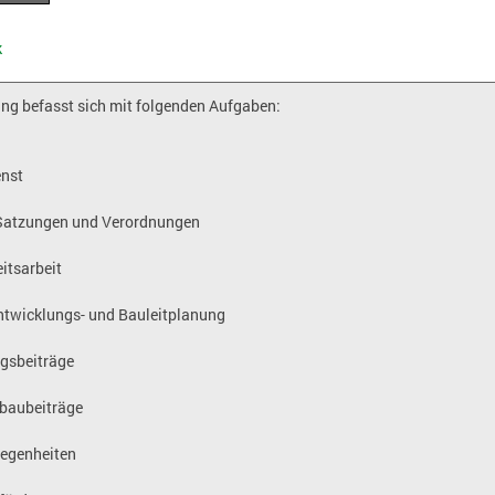
k
ung befasst sich mit folgenden Aufgaben:
enst
 Satzungen und Verordnungen
itsarbeit
twicklungs- und Bauleitplanung
gsbeiträge
baubeiträge
legenheiten