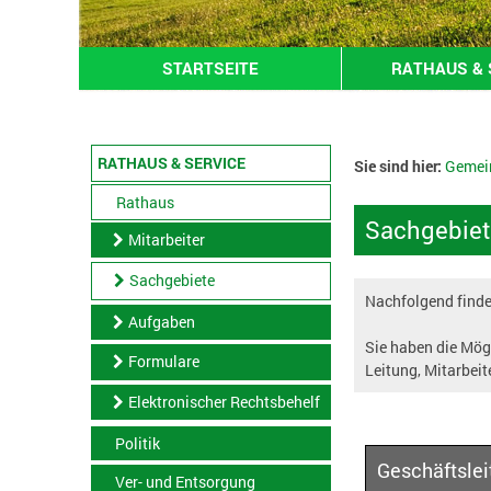
STARTSEITE
RATHAUS & 
RATHAUS & SERVICE
Sie sind hier:
Gemei
Rathaus
Sachgebiet
Mitarbeiter
Sachgebiete
Nachfolgend finden
Aufgaben
Sie haben die Mögl
Formulare
Leitung, Mitarbeit
Elektronischer Rechtsbehelf
Politik
Geschäftslei
Ver- und Entsorgung