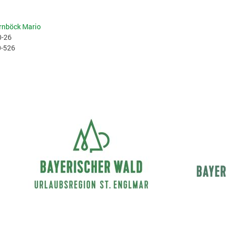
rnböck Mario
0-26
0-526