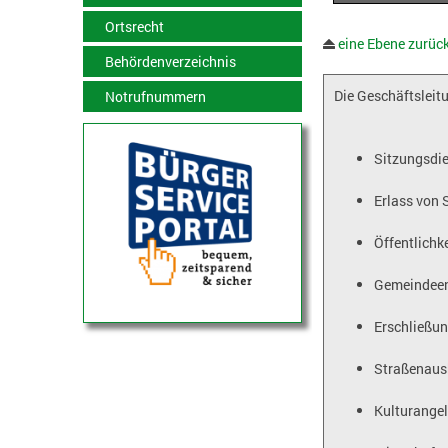
Ortsrecht
eine Ebene zurüc
Behördenverzeichnis
Die Geschäftsleit
Notrufnummern
Sitzungsdi
Erlass von
Öffentlichke
Gemeindeen
Erschließun
Straßenaus
Kulturange