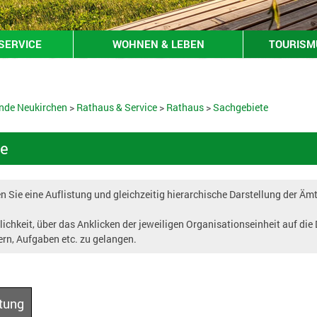
SERVICE
WOHNEN & LEBEN
TOURISMU
nde Neukirchen
>
Rathaus & Service
>
Rathaus
>
Sachgebiete
e
 Sie eine Auflistung und gleichzeitig hierarchische Darstellung der Äm
ichkeit, über das Anklicken der jeweiligen Organisationseinheit auf die
ern, Aufgaben etc. zu gelangen.
tung