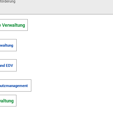
förderung
e Verwaltung
waltung
und EDV
hutzmanagement
altung