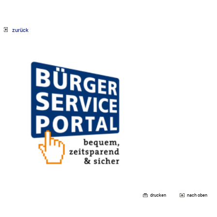
zurück
drucken
nach oben