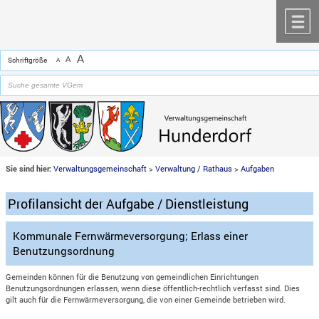
Zum Inhalt
,
zur Navigation
oder
zur Startseite
springen.
chließen
M
A
A
Schriftgröße
A
Sie sind hier:
Verwaltungsgemeinschaft
>
Verwaltung / Rathaus
>
Aufgaben
Profilansicht der Aufgabe / Dienstleistung
Kommunale Fernwärmeversorgung; Erlass einer
Benutzungsordnung
Gemeinden können für die Benutzung von gemeindlichen Einrichtungen
Benutzungsordnungen erlassen, wenn diese öffentlich-rechtlich verfasst sind. Dies
gilt auch für die Fernwärmeversorgung, die von einer Gemeinde betrieben wird.