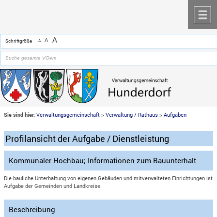
Zum Inhalt
,
zur Navigation
oder
zur Startseite
springen.
chließen
M
A
A
Schriftgröße
A
Sie sind hier:
Verwaltungsgemeinschaft
>
Verwaltung / Rathaus
>
Aufgaben
Profilansicht der Aufgabe / Dienstleistung
Kommunaler Hochbau; Informationen zum Bauunterhalt
Die bauliche Unterhaltung von eigenen Gebäuden und mitverwalteten Einrichtungen ist
Aufgabe der Gemeinden und Landkreise.
Beschreibung