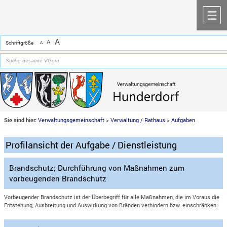
Zum Inhalt
,
zur Navigation
oder
zur Startseite
springen.
chließen
M
A
A
Schriftgröße
A
Sie sind hier:
Verwaltungsgemeinschaft
>
Verwaltung / Rathaus
>
Aufgaben
Profilansicht der Aufgabe / Dienstleistung
Brandschutz; Durchführung von Maßnahmen zum
vorbeugenden Brandschutz
Vorbeugender Brandschutz ist der Überbegriff für alle Maßnahmen, die im Voraus die
Entstehung, Ausbreitung und Auswirkung von Bränden verhindern bzw. einschränken.