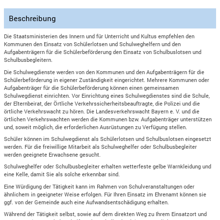
Beschreibung
Die Staatsministerien des Innern und für Unterricht und Kultus empfehlen den
Kommunen den Einsatz von Schülerlotsen und Schulweghelfern und den
Aufgabenträgern für die Schülerbeförderung den Einsatz von Schulbuslotsen und
Schulbusbegleitern.
Die Schulwegdienste werden von den Kommunen und den Aufgabenträgern für die
Schülerbeförderung in eigener Zuständigkeit eingerichtet. Mehrere Kommunen oder
Aufgabenträger für die Schülerbeförderung können einen gemeinsamen
Schulwegdienst einrichten. Vor Einrichtung eines Schulwegdienstes sind die Schule,
der Elternbeirat, der Örtliche Verkehrssicherheitsbeauftragte, die Polizei und die
örtliche Verkehrswacht zu hören. Die Landesverkehrswacht Bayern e. V. und die
örtlichen Verkehrswachten werden die Kommunen bzw. Aufgabenträger unterstützen
und, soweit möglich, die erforderlichen Ausrüstungen zu Verfügung stellen.
Schüler können im Schulwegdienst als Schülerlotsen und Schulbuslotsen eingesetzt
werden. Für die freiwillige Mitarbeit als Schulweghelfer oder Schulbusbegleiter
werden geeignete Erwachsene gesucht.
Schulweghelfer oder Schulbusbegleiter erhalten wetterfeste gelbe Warnkleidung und
eine Kelle, damit Sie als solche erkennbar sind.
Eine Würdigung der Tätigkeit kann im Rahmen von Schulveranstaltungen oder
ähnlichem in geeigneter Weise erfolgen. Für Ihren Einsatz im Ehrenamt können sie
ggf. von der Gemeinde auch eine Aufwandsentschädigung erhalten.
Während der Tätigkeit selbst, sowie auf dem direkten Weg zu Ihrem Einsatzort und