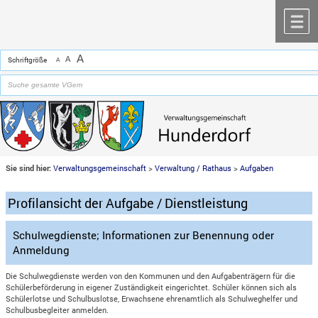
Zum Inhalt
,
zur Navigation
oder
zur Startseite
springen.
chließen
M
A
A
Schriftgröße
A
Sie sind hier:
Verwaltungsgemeinschaft
>
Verwaltung / Rathaus
>
Aufgaben
Profilansicht der Aufgabe / Dienstleistung
Schulwegdienste; Informationen zur Benennung oder
Anmeldung
Die Schulwegdienste werden von den Kommunen und den Aufgabenträgern für die
Schülerbeförderung in eigener Zuständigkeit eingerichtet. Schüler können sich als
Schülerlotse und Schulbuslotse, Erwachsene ehrenamtlich als Schulweghelfer und
Schulbusbegleiter anmelden.