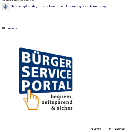
Schulwegdienste; Informationen zur Benennung oder Anmeldung
zurück
drucken
nach oben