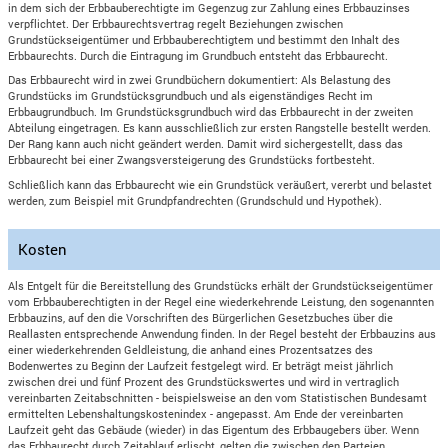
in dem sich der Erbbauberechtigte im Gegenzug zur Zahlung eines Erbbauzinses
verpflichtet. Der Erbbaurechtsvertrag regelt Beziehungen zwischen
Grundstückseigentümer und Erbbauberechtigtem und bestimmt den Inhalt des
Erbbaurechts. Durch die Eintragung im Grundbuch entsteht das Erbbaurecht.
Das Erbbaurecht wird in zwei Grundbüchern dokumentiert: Als Belastung des
Grundstücks im Grundstücksgrundbuch und als eigenständiges Recht im
Erbbaugrundbuch. Im Grundstücksgrundbuch wird das Erbbaurecht in der zweiten
Abteilung eingetragen. Es kann ausschließlich zur ersten Rangstelle bestellt werden.
Der Rang kann auch nicht geändert werden. Damit wird sichergestellt, dass das
Erbbaurecht bei einer Zwangsversteigerung des Grundstücks fortbesteht.
Schließlich kann das Erbbaurecht wie ein Grundstück veräußert, vererbt und belastet
werden, zum Beispiel mit Grundpfandrechten (Grundschuld und Hypothek).
Kosten
Als Entgelt für die Bereitstellung des Grundstücks erhält der Grundstückseigentümer
vom Erbbauberechtigten in der Regel eine wiederkehrende Leistung, den sogenannten
Erbbauzins, auf den die Vorschriften des Bürgerlichen Gesetzbuches über die
Reallasten entsprechende Anwendung finden. In der Regel besteht der Erbbauzins aus
einer wiederkehrenden Geldleistung, die anhand eines Prozentsatzes des
Bodenwertes zu Beginn der Laufzeit festgelegt wird. Er beträgt meist jährlich
zwischen drei und fünf Prozent des Grundstückswertes und wird in vertraglich
vereinbarten Zeitabschnitten - beispielsweise an den vom Statistischen Bundesamt
ermittelten Lebenshaltungskostenindex - angepasst. Am Ende der vereinbarten
Laufzeit geht das Gebäude (wieder) in das Eigentum des Erbbaugebers über. Wenn
das Erbbaurecht durch Zeitablauf erlischt, gelten die zwischen den Parteien