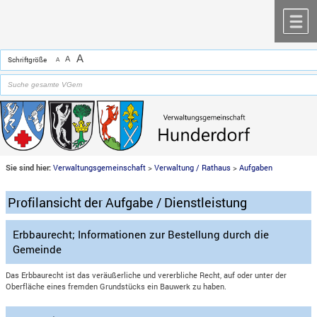
Zum Inhalt
,
zur Navigation
oder
zur Startseite
springen.
chließen
M
A
A
Schriftgröße
A
Sie sind hier:
Verwaltungsgemeinschaft
>
Verwaltung / Rathaus
>
Aufgaben
Profilansicht der Aufgabe / Dienstleistung
Erbbaurecht; Informationen zur Bestellung durch die
Gemeinde
Das Erbbaurecht ist das veräußerliche und vererbliche Recht, auf oder unter der
Oberfläche eines fremden Grundstücks ein Bauwerk zu haben.