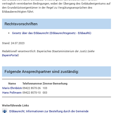
vertraglich vereinbarten Bedingungen, wobei der Übergang des Gebäudeeigentums auf
den Grundstückseigentümer in der Regel zu Vergütungsansprüchen des
Erbbauberechtigten führt.
Rechtsvorschriften
Gesetz über das Erbbaurecht (Erbbaurechtsgesetz - ErbbauRG)
Stand: 24.07.2023
Redaktionell verantwortlich: Bayerisches Staatsministerium der Justiz (siehe
BayernPortal
)
Folgende Ansprechpartner sind zuständig:
Name
Telefonnummer
Zimmer
Bemerkung
Mario Ehrnböck
09422 8570-26
103
Hans Pollmann
09422 8570-10
003
Weiterführende Links
Erbbaurecht; Informationen zur Bestellung durch die Gemeinde