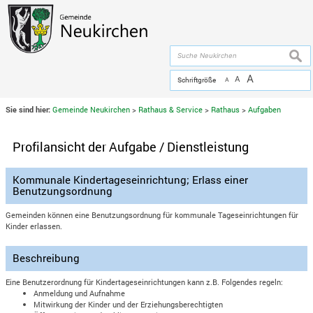
Zum Inhalt
,
zur Navigation
oder
zur Startseite
springen.
chließen
suche
A
A
Schriftgröße
A
Sie sind hier:
Gemeinde Neukirchen
>
Rathaus & Service
>
Rathaus
>
Aufgaben
Profilansicht der Aufgabe / Dienstleistung
Kommunale Kindertageseinrichtung; Erlass einer
Benutzungsordnung
Gemeinden können eine Benutzungsordnung für kommunale Tageseinrichtungen für
Kinder erlassen.
Beschreibung
Eine Benutzerordnung für Kindertageseinrichtungen kann z.B. Folgendes regeln:
Anmeldung und Aufnahme
Mitwirkung der Kinder und der Erziehungsberechtigten