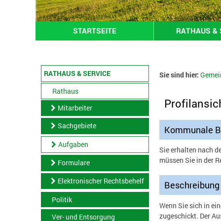
STARTSEITE
RATHAUS & 
RATHAUS & SERVICE
Sie sind hier:
Gemei
Rathaus
Profilansic
Mitarbeiter
Sachgebiete
Kommunale Büc
Aufgaben
Sie erhalten nach d
müssen Sie in der R
Formulare
Elektronischer Rechtsbehelf
Beschreibung
Politik
Wenn Sie sich in ei
zugeschickt. Der Au
Ver- und Entsorgung