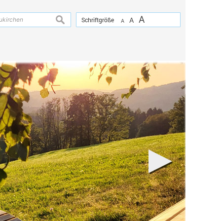
A
suchen
Schriftgröße
A
A