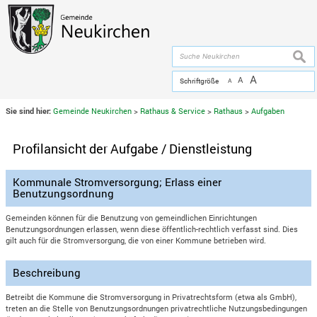
Zum Inhalt
,
zur Navigation
oder
zur Startseite
springen.
chließen
suche
A
A
Schriftgröße
A
Sie sind hier:
Gemeinde Neukirchen
>
Rathaus & Service
>
Rathaus
>
Aufgaben
Profilansicht der Aufgabe / Dienstleistung
Kommunale Stromversorgung; Erlass einer
Benutzungsordnung
Gemeinden können für die Benutzung von gemeindlichen Einrichtungen
Benutzungsordnungen erlassen, wenn diese öffentlich-rechtlich verfasst sind. Dies
gilt auch für die Stromversorgung, die von einer Kommune betrieben wird.
Beschreibung
Betreibt die Kommune die Stromversorgung in Privatrechtsform (etwa als GmbH),
treten an die Stelle von Benutzungsordnungen privatrechtliche Nutzungsbedingungen