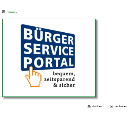
zurück
drucken
nach oben