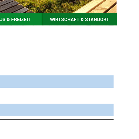
S & FREIZEIT
WIRTSCHAFT & STANDORT