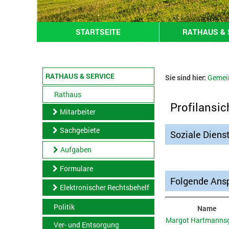
STARTSEITE
RATHAUS & 
RATHAUS & SERVICE
Sie sind hier:
Gemei
Rathaus
Profilansic
Mitarbeiter
Sachgebiete
Soziale Diens
Aufgaben
Formulare
Folgende Ansp
Elektronischer Rechtsbehelf
Politik
Name
Margot Hartmannsg
Ver- und Entsorgung