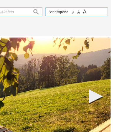
A
suchen
Schriftgröße
A
A