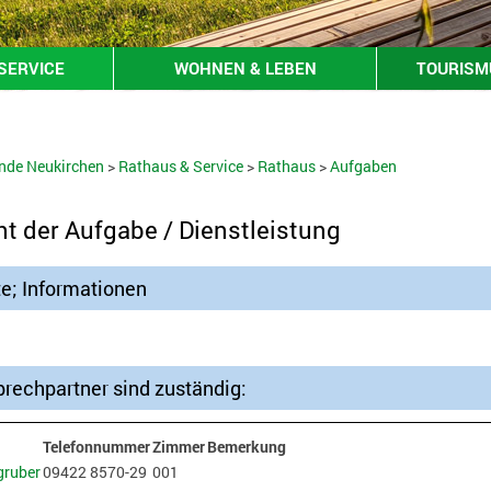
SERVICE
WOHNEN & LEBEN
TOURISMU
nde Neukirchen
>
Rathaus & Service
>
Rathaus
>
Aufgaben
ht der Aufgabe / Dienstleistung
te; Informationen
rechpartner sind zuständig:
Telefonnummer
Zimmer
Bemerkung
ruber
09422 8570-29
001