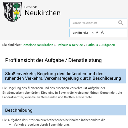
Zum Inhalt
,
zur Navigation
oder
zur Startseite
springen.
chließen
suche
A
A
Schriftgröße
A
Sie sind hier:
Gemeinde Neukirchen
>
Rathaus & Service
>
Rathaus
>
Aufgaben
Profilansicht der Aufgabe / Dienstleistung
Straßenverkehr; Regelung des fließenden und des
ruhenden Verkehrs, Verkehrsregelung durch Beschilderung
Die Regelung des fließenden und des ruhenden Verkehrs ist Aufgabe der
Straßenverkehrsbehörden. Dies sind in Bayern die kreisangehörigen Gemeinden, die
Landratsämter, kreisfreien Gemeinden und Großen Kreisstädte.
Beschreibung
Die Aufgaben der Straßenverkehrsbehörden beinhalten insbesondere die
Verkehrsregelung durch Beschilderung,