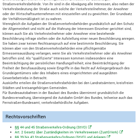
Straßenverkehrsbehörde. Von ihr sind in die Abwägung alle Interessen, also neben der
Verkehrsbedeutung der Straße auch solche der Verkehrsteilnehmer, der Anwohner
oder der Wirtschaftsunternehmen mit einzustellen und zu gewichten. Der Grundsatz
der Verhältnismäßigkeit ist zu wahren.
Wenngleich die Aufgaben der Straßenverkehrsbehörden grundsätzlich auf den Schutz
der Allgemeinheit und nicht auf die Wahrung der Interessen Einzelner gerichtet sind,
können auch Sie als Verkehrsteilnehmer oder Anwohner eine bestehende
Beschilderung infrage stellen oder die Aufstellung einer neuen Beschilderung anregen.
Sie haben zwar keinen Rechtsanspruch auf eine bestimmte Beschilderung. Sie
können aber von den Straßenverkehrsbehörden eine pflichtgemäße
Ermessensausübung verlangen, wenn Sie als Verkehrsteilnehmer oder als Anwohner
betroffen sind. Als "qualifizierte" Interessen kommen insbesondere eine
Beeinträchtigung der persönlichen Handlungsfreiheit, eine Beeinträchtigung der
Freiheit der Berufsausübung sowie Eingriffe in das Recht auf Anliegergebrauch des
Grundeigentümers oder des Inhabers eines eingerichteten und ausgeübten
Gewerbebetriebs in Betracht.
Auskünfte erteilen die Straßenverkehrsbehörden bei den Landratsämtern, kreisfreien
Städten und kreisangehörigen Gemeinden.
Für Bundesautobahnen in der Baulast des Bundes übernimmt grundsätzlich die
Bundesverwaltung, überwiegend die Autobahn GmbH des Bundes, teilweise auch das
Fernstraßen-Bundesamt, verkehrsbehördliche Aufgaben.
Rechtsvorschriften
§§ 44 und 45 Straßenverkehrs-Ordnung (StVO)
Art. 2 Gesetz über Zuständigkeiten im Verkehrswesen (ZustGVerk)
§§ 39 bis 43 Straßenverkehrs-Ordnung (StVO) und Anlagen