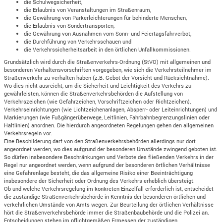
die Schulwegsicherheit,
die Erlaubnis von Veranstaltungen im Straßenraum,
die Gewährung von Parkerleichterungen für behinderte Menschen,
die Erlaubnis von Sondertransporten,
die Gewährung von Ausnahmen vom Sonn- und Feiertagsfahrverbot,
die Durchführung von Verkehrsschauen und
die Verkehrssicherheitsarbeit in den örtlichen Unfallkommissionen.
Grundsätzlich wird durch die Straßenverkehrs-Ordnung (StVO) mit allgemeinen und
besonderen Verhaltensvorschriften vorgegeben, wie sich die Verkehrsteilnehmer im
Straßenverkehr zu verhalten haben (z.B. Gebot der Vorsicht und Rücksichtnahme).
Wo dies nicht ausreicht, um die Sicherheit und Leichtigkeit des Verkehrs zu
gewährleisten, können die Straßenverkehrsbehörden die Aufstellung von
Verkehrszeichen (wie Gefahrzeichen, Vorschriftzeichen oder Richtzeichen),
Verkehrseinrichtungen (wie Lichtzeichenanlagen, Absperr- oder Leiteinrichtungen) und
Markierungen (wie Fußgängerüberwege, Leitlinien, Fahrbahnbegrenzungslinien oder
Haltlinien) anordnen. Die hierdurch angeordneten Regelungen gehen den allgemeinen
Verkehrsregeln vor.
Eine Beschilderung darf von den Straßenverkehrsbehörden allerdings nur dort
angeordnet werden, wo dies aufgrund der besonderen Umstände zwingend geboten ist.
So dürfen insbesondere Beschränkungen und Verbote des fließenden Verkehrs in der
Regel nur angeordnet werden, wenn aufgrund der besonderen örtlichen Verhältnisse
eine Gefahrenlage besteht, die das allgemeine Risiko einer Beeinträchtigung
insbesondere der Sicherheit oder Ordnung des Verkehrs erheblich übersteigt.
Ob und welche Verkehrsregelung im konkreten Einzelfall erforderlich ist, entscheidet
die zuständige Straßenverkehrsbehörde in Kenntnis der besonderen örtlichen und
verkehrlichen Umstände von Amts wegen. Zur Beurteilung der örtlichen Verhältnisse
hört die Straßenverkehrsbehörde immer die Straßenbaubehörde und die Polizei an.
Entscheidungen stehen im pflichtgemäßen Ermessen der zuständigen