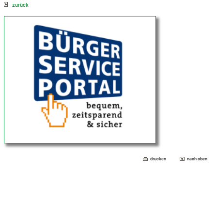
zurück
drucken
nach oben