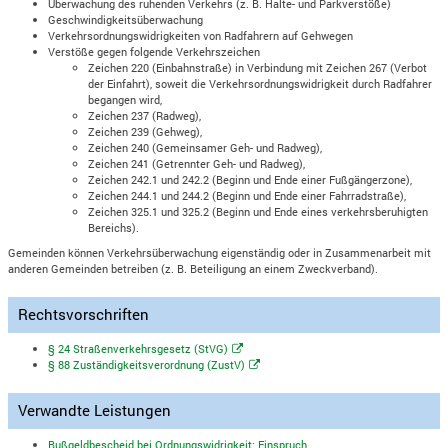
Überwachung des ruhenden Verkehrs (z. B. Halte- und Parkverstöße)
Geschwindigkeitsüberwachung
Verkehrsordnungswidrigkeiten von Radfahrern auf Gehwegen
Verstöße gegen folgende Verkehrszeichen
Zeichen 220 (Einbahnstraße) in Verbindung mit Zeichen 267 (Verbot
der Einfahrt), soweit die Verkehrsordnungswidrigkeit durch Radfahrer
begangen wird,
Zeichen 237 (Radweg),
Zeichen 239 (Gehweg),
Zeichen 240 (Gemeinsamer Geh- und Radweg),
Zeichen 241 (Getrennter Geh- und Radweg),
Zeichen 242.1 und 242.2 (Beginn und Ende einer Fußgängerzone),
Zeichen 244.1 und 244.2 (Beginn und Ende einer Fahrradstraße),
Zeichen 325.1 und 325.2 (Beginn und Ende eines verkehrsberuhigten
Bereichs).
Gemeinden können Verkehrsüberwachung eigenständig oder in Zusammenarbeit mit
anderen Gemeinden betreiben (z. B. Beteiligung an einem Zweckverband).
Rechtsvorschriften
§ 24 Straßenverkehrsgesetz (StVG)
§ 88 Zuständigkeitsverordnung (ZustV)
Verwandte Leistungen
Bußgeldbescheid bei Ordnungswidrigkeit; Einspruch