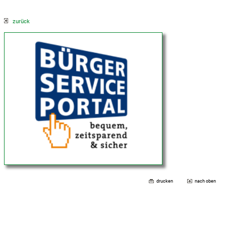
zurück
drucken
nach oben