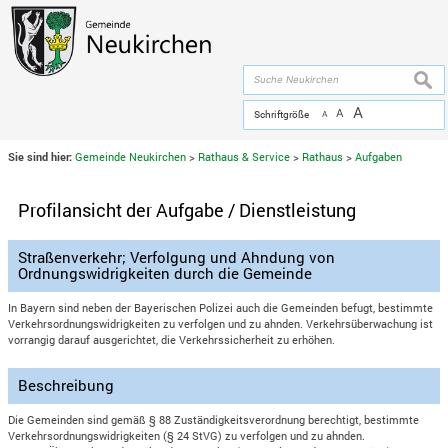
Zum Inhalt
,
zur Navigation
oder
zur Startseite
springen.
chließen
suche
A
A
Schriftgröße
A
Sie sind hier:
Gemeinde Neukirchen
>
Rathaus & Service
>
Rathaus
>
Aufgaben
Profilansicht der Aufgabe / Dienstleistung
Straßenverkehr; Verfolgung und Ahndung von
Ordnungswidrigkeiten durch die Gemeinde
In Bayern sind neben der Bayerischen Polizei auch die Gemeinden befugt, bestimmte
Verkehrsordnungswidrigkeiten zu verfolgen und zu ahnden. Verkehrsüberwachung ist
vorrangig darauf ausgerichtet, die Verkehrssicherheit zu erhöhen.
Beschreibung
Die Gemeinden sind gemäß § 88 Zuständigkeitsverordnung berechtigt, bestimmte
Verkehrsordnungswidrigkeiten (§ 24 StVG) zu verfolgen und zu ahnden.