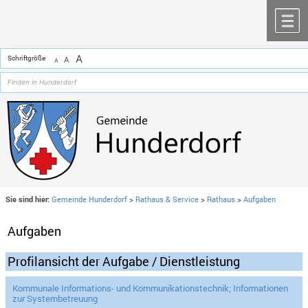
Zum Inhalt
,
zur Navigation
oder
zur Startseite
springen.
chließen
M
A
Schriftgröße
A
A
Sie sind hier:
Gemeinde Hunderdorf
>
Rathaus & Service
>
Rathaus
>
Aufgaben
Aufgaben
Profilansicht der Aufgabe / Dienstleistung
Kommunale Informations- und Kommunikationstechnik; Informationen
zur Systembetreuung