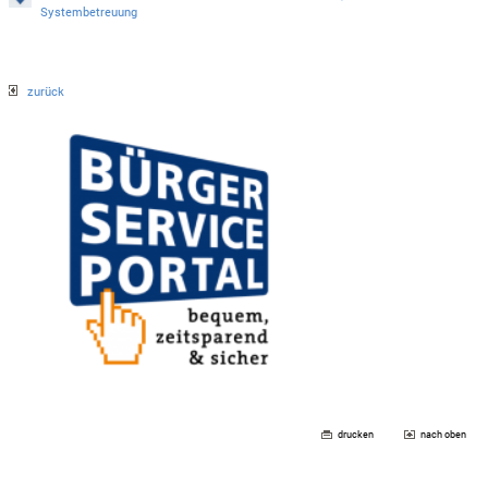
Systembetreuung
zurück
drucken
nach oben