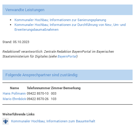
Verwandte Leistungen
Kommunaler Hochbau; Informationen zur Sanierungsplanung
Kommunaler Hochbau; Informationen zur Durchführung von Neu-, Um- und
Erweiterungsbaumaßnahmen
Stand: 05.10.2023
Redaktionell verantwortlich: Zentrale Redaktion BayernPortal im Bayerischen
Staatsministerium für Digitales (siehe
BayernPortal
)
Folgende Ansprechpartner sind zuständig:
Name
Telefonnummer
Zimmer
Bemerkung
Hans Pollmann
09422 8570-10
003
Mario Ehrnböck
09422 8570-26
103
Weiterführende Links
Kommunaler Hochbau; Informationen zum Bauunterhalt