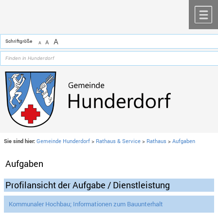
Zum Inhalt
,
zur Navigation
oder
zur Startseite
springen.
chließen
M
A
Schriftgröße
A
A
Sie sind hier:
Gemeinde Hunderdorf
>
Rathaus & Service
>
Rathaus
>
Aufgaben
Aufgaben
Profilansicht der Aufgabe / Dienstleistung
Kommunaler Hochbau; Informationen zum Bauunterhalt