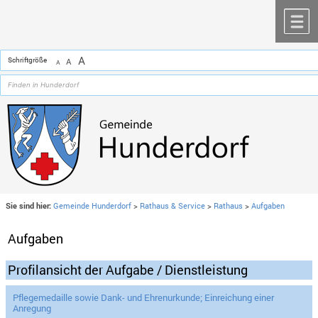
Zum Inhalt
,
zur Navigation
oder
zur Startseite
springen.
chließen
M
A
Schriftgröße
A
A
Sie sind hier:
Gemeinde Hunderdorf
>
Rathaus & Service
>
Rathaus
>
Aufgaben
Aufgaben
Profilansicht der Aufgabe / Dienstleistung
Pflegemedaille sowie Dank- und Ehrenurkunde; Einreichung einer
Anregung