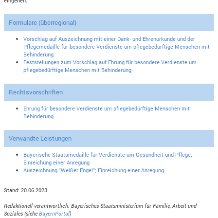
eingehen.
Formulare (überregional)
Vorschlag auf Auszeichnung mit einer Dank- und Ehrenurkunde und der
Pflegemedaille für besondere Verdienste um pflegebedürftige Menschen mit
Behinderung
Feststellungen zum Vorschlag auf Ehrung für besondere Verdienste um
pflegebedürftige Menschen mit Behinderung
Rechtsvorschriften
Ehrung für besondere Verdienste um pflegebedürftige Menschen mit
Behinderung
Verwandte Leistungen
Bayerische Staatsmedaille für Verdienste um Gesundheit und Pflege;
Einreichung einer Anregung
Auszeichnung "Weißer Engel"; Einreichung einer Anregung
Stand: 20.06.2023
Redaktionell verantwortlich: Bayerisches Staatsministerium für Familie, Arbeit und
Soziales (siehe
BayernPortal
)