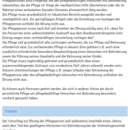
Pflegepersonen sind Pflegende, die den pflegebedürftigen Menschen mit Behinderung
nahestehen, die die Pflege im Wege der nachbarlichen Hilfe übernehmen oder die im
Rahmen eines ambulanten Sozialen Dienstes ehrenamtlich tätig werden.
Die Pflege muss grundsätzlich im häuslichen Bereich ausgeübt werden und
unentgeltlich sein. Ein geringfügiges Entgelt oder die Erstattung von Auslagen der
Pflegeperson schließt die Ehrung nicht aus.
Die Pflegeperson muss nach Ruf und Ansehen der Ehrung würdig sein; d.h., dass für
die Person bei einer unbeschränkten Auskunft aus dem Bundeszentralregister kein
Eintrag wegen einer rechtskräftigen Verurteilung vorliegen darf.
Die Pflege soll grundsätzlich alle Leistungen umfassen, die zur Pflege und Betreuung
erforderlich sind. Zur umfassenden Pflege in diesem Sinn gehören z.B. auch eine
zusätzlich erforderliche besondere Beaufsichtigung eines Menschen mit Behinderung
sowie die Führung seines Haushalts und die Betreuung seiner Kinder.
Die Pflege muss regelmäßig geleistet und grundsätzlich über einen
zusammenhängenden Zeitraum von mindestens fünf Jahren erbracht worden sein.
Kürzere Unterbrechungen der Pflege, z.B. wegen Urlaubs oder Erkrankung der
Pflegeperson oder des pflegebedürftigen Menschen mit Behinderung, schließen die
Ehrung nicht aus.
Es können auch Personen geehrt werden, die sich in anderer Weise als durch
persönliche Pflege um pflegebedürftige Menschen mit Behinderung besonders
verdient gemacht haben.
Fristen
Der Vorschlag zur Ehrung der Pflegeperson soll spätestens innerhalb eines Jahres
nach dem Tod des gepflegten Menschen mit Behinderung bei der Wohnsitzgemeinde