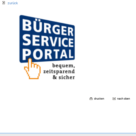
zurück
drucken
nach oben