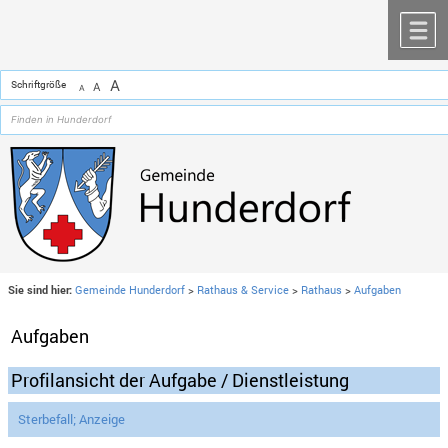
Zum Inhalt
,
zur Navigation
oder
zur Startseite
springen.
chließen
M
A
Schriftgröße
A
A
Sie sind hier:
Gemeinde Hunderdorf
>
Rathaus & Service
>
Rathaus
>
Aufgaben
Aufgaben
Profilansicht der Aufgabe / Dienstleistung
Sterbefall; Anzeige