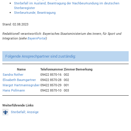
Sterbefall im Ausland; Beantragung der Nachbeurkundung im deutschen
Sterberegister
Sterbeurkunde; Beantragung
Stand: 02.08.2023
Redaktionell verantwortlich: Bayerisches Staatsministerium des Innern, für Sport und
Integration (siehe
BayernPortal
)
Folgende Ansprechpartner sind zuständig:
Name
Telefonnummer
Zimmer
Bemerkung
Sandra Rother
09422 8570-16
002
Elisabeth Baumgartner
09422 8570-28
002
Margot Hartmannsgruber
09422 8570-29
001
Hans Pollmann
09422 8570-10
003
Weiterführende Links
Sterbefall; Anzeige