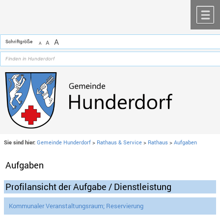
Zum Inhalt
,
zur Navigation
oder
zur Startseite
springen.
chließen
M
A
Schriftgröße
A
A
Sie sind hier:
Gemeinde Hunderdorf
>
Rathaus & Service
>
Rathaus
>
Aufgaben
Aufgaben
Profilansicht der Aufgabe / Dienstleistung
Kommunaler Veranstaltungsraum; Reservierung