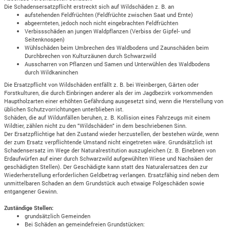
Die Schadensersatzpflicht erstreckt sich auf Wildschäden z. B. an
aufstehenden Feldfrüchten (Feldfrüchte zwischen Saat und Ernte)
abgeernteten, jedoch noch nicht eingebrachten Feldfrüchten
Verbissschäden an jungen Waldpflanzen (Verbiss der Gipfel- und
Seitenknospen)
Wühlschäden beim Umbrechen des Waldbodens und Zaunschäden beim
Durchbrechen von Kulturzäunen durch Schwarzwild
Ausscharren von Pflanzen und Samen und Unterwühlen des Waldbodens
durch Wildkaninchen
Die Ersatzpflicht von Wildschäden entfällt z. B. bei Weinbergen, Gärten oder
Forstkulturen, die durch Einbringen anderer als der im Jagdbezirk vorkommenden
Hauptholzarten einer erhöhten Gefährdung ausgesetzt sind, wenn die Herstellung von
üblichen Schutzvorrichtungen unterblieben ist.
Schäden, die auf Wildunfällen beruhen, z. B. Kollision eines Fahrzeugs mit einem
Wildtier, zählen nicht zu den "Wildschäden" in dem beschriebenen Sinn.
Der Ersatzpflichtige hat den Zustand wieder herzustellen, der bestehen würde, wenn
der zum Ersatz verpflichtende Umstand nicht eingetreten wäre. Grundsätzlich ist
Schadensersatz im Wege der Naturalrestitution auszugleichen (z. B. Einebnen von
Erdaufwürfen auf einer durch Schwarzwild aufgewühlten Wiese und Nachsäen der
geschädigten Stellen). Der Geschädigte kann statt des Naturalersatzes den zur
Wiederherstellung erforderlichen Geldbetrag verlangen. Ersatzfähig sind neben dem
unmittelbaren Schaden an dem Grundstück auch etwaige Folgeschäden sowie
entgangener Gewinn.
Zuständige Stellen:
grundsätzlich Gemeinden
Bei Schäden an gemeindefreien Grundstücken: