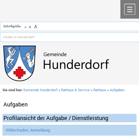
Zum Inhalt
,
zur Navigation
oder
zur Startseite
springen.
chließen
M
A
Schriftgröße
A
A
Sie sind hier:
Gemeinde Hunderdorf
>
Rathaus & Service
>
Rathaus
>
Aufgaben
Aufgaben
Profilansicht der Aufgabe / Dienstleistung
Wildschaden; Anmeldung