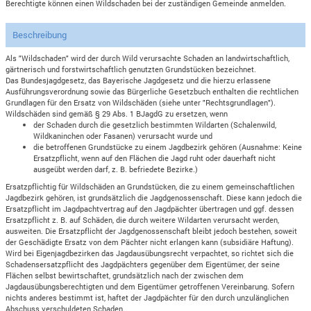
Berechtigte können einen Wildschaden bei der zuständigen Gemeinde anmelden.
Beschreibung
Als "Wildschaden" wird der durch Wild verursachte Schaden an landwirtschaftlich,
gärtnerisch und forstwirtschaftlich genutzten Grundstücken bezeichnet.
Das Bundesjagdgesetz, das Bayerische Jagdgesetz und die hierzu erlassene
Ausführungsverordnung sowie das Bürgerliche Gesetzbuch enthalten die rechtlichen
Grundlagen für den Ersatz von Wildschäden (siehe unter "Rechtsgrundlagen").
Wildschäden sind gemäß § 29 Abs. 1 BJagdG zu ersetzen, wenn
der Schaden durch die gesetzlich bestimmten Wildarten (Schalenwild,
Wildkaninchen oder Fasanen) verursacht wurde und
die betroffenen Grundstücke zu einem Jagdbezirk gehören (Ausnahme: Keine
Ersatzpflicht, wenn auf den Flächen die Jagd ruht oder dauerhaft nicht
ausgeübt werden darf, z. B. befriedete Bezirke.)
Ersatzpflichtig für Wildschäden an Grundstücken, die zu einem gemeinschaftlichen
Jagdbezirk gehören, ist grundsätzlich die Jagdgenossenschaft. Diese kann jedoch die
Ersatzpflicht im Jagdpachtvertrag auf den Jagdpächter übertragen und ggf. dessen
Ersatzpflicht z. B. auf Schäden, die durch weitere Wildarten verursacht werden,
ausweiten. Die Ersatzpflicht der Jagdgenossenschaft bleibt jedoch bestehen, soweit
der Geschädigte Ersatz von dem Pächter nicht erlangen kann (subsidiäre Haftung).
Wird bei Eigenjagdbezirken das Jagdausübungsrecht verpachtet, so richtet sich die
Schadensersatzpflicht des Jagdpächters gegenüber dem Eigentümer, der seine
Flächen selbst bewirtschaftet, grundsätzlich nach der zwischen dem
Jagdausübungsberechtigten und dem Eigentümer getroffenen Vereinbarung. Sofern
nichts anderes bestimmt ist, haftet der Jagdpächter für den durch unzulänglichen
Abschuss verschuldeten Schaden.