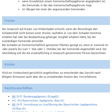
wenn Grundstück einem Gemeinschaftsjagdrevier angegliedert ist,
die Gemeinde, in der das Gemeinschaftsjagdrevier liegt
im Übrigen bei einer der angrenzenden Gemeinden
Fristen
Der Anspruch auf Ersatz von Wildschaden erlischt, wenn der Berechtigte den
Schadensfall nicht binnen einer Woche, nachdem er von dem Schaden Kenntnis
erhalten hat oder bei Beobachtung gehöriger Sorgfalt erhalten hätte, bei der
zuständigen Gemeinde anmeldet.
Bei Schaden an forstwirtschaftlich genutzten Flächen genügt es, wenn er zweimal im
Jahr, jeweils bis zum 1. Mai oder 1. Oktober, bei der Gemeinde angemeldet wird. Die
Anmeldung soll die als ersatzpflichtig in Anspruch genommene Person bezeichnen.
Kosten
Wird ein Vorbescheid gerichtlich angefochten, so entscheidet das Gericht nach
billigem Ermessen auch über die zu erstattenden Kosten des Vorverfahrens.
Rechtsvorschriften
§§ 29 ff. Bundesjagdgesetz (BJagdG)
Art. 47a Bayerisches Jagdgesetz (BayJG)
§§ 24 ff. Verordnung zur Ausführung des Bayerischen Jagdgesetzes
(AVBayJG)