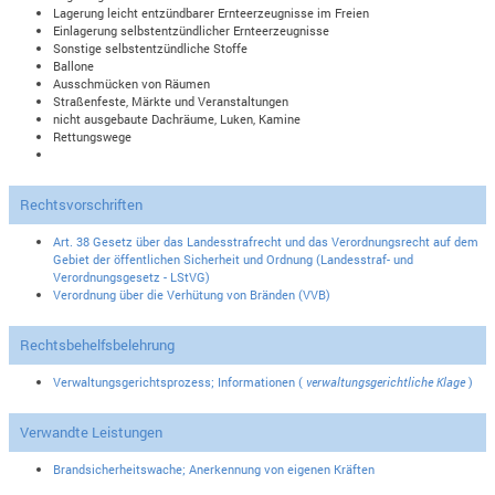
Lagerung leicht entzündbarer Ernteerzeugnisse im Freien
Einlagerung selbstentzündlicher Ernteerzeugnisse
Sonstige selbstentzündliche Stoffe
Ballone
Ausschmücken von Räumen
Straßenfeste, Märkte und Veranstaltungen
nicht ausgebaute Dachräume, Luken, Kamine
Rettungswege
Rechtsvorschriften
Art. 38 Gesetz über das Landesstrafrecht und das Verordnungsrecht auf dem
Gebiet der öffentlichen Sicherheit und Ordnung (Landesstraf- und
Verordnungsgesetz - LStVG)
Verordnung über die Verhütung von Bränden (VVB)
Rechtsbehelfsbelehrung
Verwaltungsgerichtsprozess; Informationen (
verwaltungsgerichtliche Klage
)
Verwandte Leistungen
Brandsicherheitswache; Anerkennung von eigenen Kräften