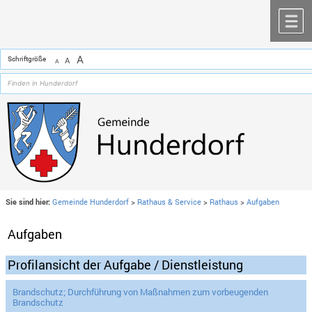
Zum Inhalt
,
zur Navigation
oder
zur Startseite
springen.
chließen
M
A
Schriftgröße
A
A
Sie sind hier:
Gemeinde Hunderdorf
>
Rathaus & Service
>
Rathaus
>
Aufgaben
Aufgaben
Profilansicht der Aufgabe / Dienstleistung
Brandschutz; Durchführung von Maßnahmen zum vorbeugenden
Brandschutz