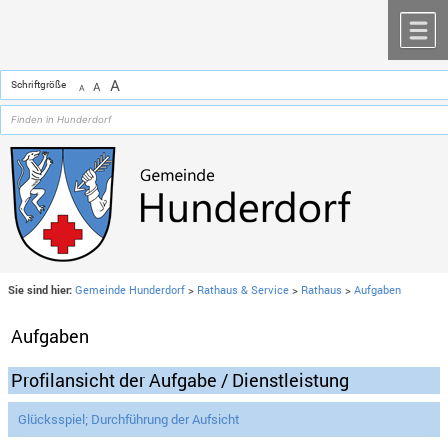
Zum Inhalt
,
zur Navigation
oder
zur Startseite
springen.
chließen
M
A
Schriftgröße
A
A
Sie sind hier:
Gemeinde Hunderdorf
>
Rathaus & Service
>
Rathaus
>
Aufgaben
Aufgaben
Profilansicht der Aufgabe / Dienstleistung
Glücksspiel; Durchführung der Aufsicht