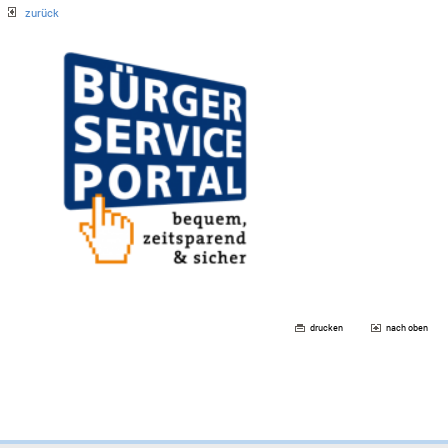
zurück
drucken
nach oben