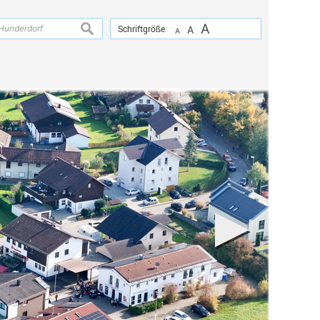
A
suchen
Schriftgröße
A
A