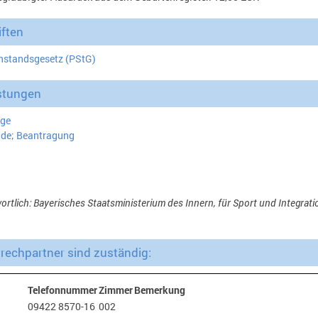
ften
nstandsgesetz (PStG)
stungen
ige
de; Beantragung
ortlich: Bayerisches Staatsministerium des Innern, für Sport und Integrati
echpartner sind zuständig:
Telefonnummer
Zimmer
Bemerkung
09422 8570-16
002