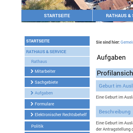
STARTSEITE
RATHAUS & 
STARTSEITE
Sie sind hier:
Gemei
RATHAUS & SERVICE
Aufgaben
Rathaus
Mitarbeiter
Profilansich
Sachgebiete
Geburt im Aus
Aufgaben
Eine Geburt im Aus
Formulare
Beschreibung
Elektronischer Rechtsbehelf
Eine Geburt im Aus
Politik
der Antragstellung d