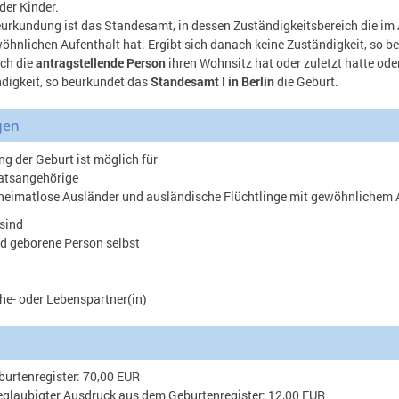
der Kinder.
eurkundung ist das Standesamt, in dessen Zuständigkeitsbereich die i
wöhnlichen Aufenthalt hat. Ergibt sich danach keine Zuständigkeit, so 
ch die
antragstellende Person
ihren Wohnsitz hat oder zuletzt hatte ode
digkeit, so beurkundet das
Standesamt I in Berlin
die Geburt.
gen
 der Geburt ist möglich für
atsangehörige
 heimatlose Ausländer und ausländische Flüchtlinge mit gewöhnlichem 
sind
d geborene Person selbst
Ehe- oder Lebenspartner(in)
urtenregister: 70,00 EUR
eglaubigter Ausdruck aus dem Geburtenregister: 12,00 EUR