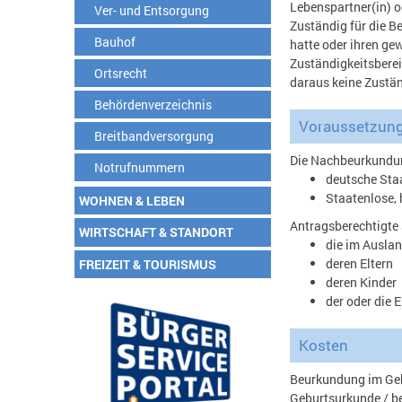
Lebenspartner(in) o
Ver- und Entsorgung
Zuständig für die B
Bauhof
hatte oder ihren ge
Zuständigkeitsberei
Ortsrecht
daraus keine Zustän
Behördenverzeichnis
Voraussetzun
Breitbandversorgung
Die Nachbeurkundung
Notrufnummern
deutsche Sta
Staatenlose,
WOHNEN & LEBEN
Antragsberechtigte 
WIRTSCHAFT & STANDORT
die im Auslan
deren Eltern
FREIZEIT & TOURISMUS
deren Kinder
der oder die 
Kosten
Beurkundung im Geb
Geburtsurkunde / b