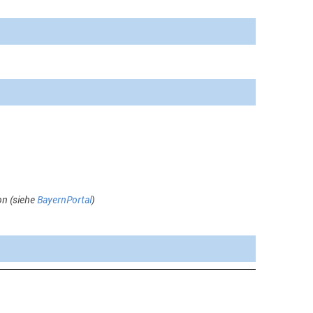
on (siehe
BayernPortal
)