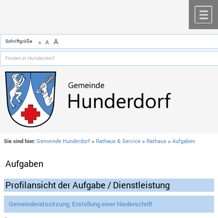
Zum Inhalt
,
zur Navigation
oder
zur Startseite
springen.
chließen
M
A
Schriftgröße
A
A
Sie sind hier:
Gemeinde Hunderdorf
>
Rathaus & Service
>
Rathaus
>
Aufgaben
Aufgaben
Profilansicht der Aufgabe / Dienstleistung
Gemeinderatssitzung; Erstellung einer Niederschrift