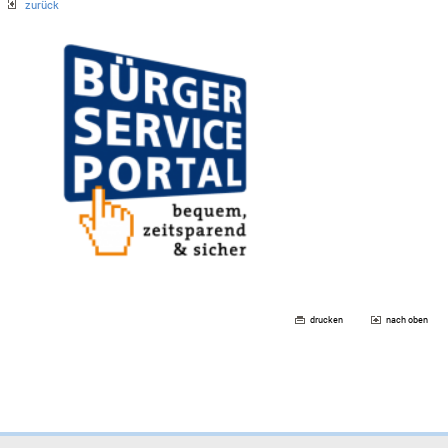
zurück
drucken
nach oben