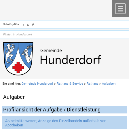
Zum Inhalt
,
zur Navigation
oder
zur Startseite
springen.
chließen
M
A
Schriftgröße
A
A
Sie sind hier:
Gemeinde Hunderdorf
>
Rathaus & Service
>
Rathaus
>
Aufgaben
Aufgaben
Profilansicht der Aufgabe / Dienstleistung
Arzneimittelwesen; Anzeige des Einzelhandels außerhalb von
Apotheken