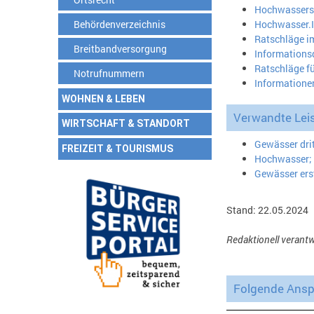
Hochwassersch
Behördenverzeichnis
Hochwasser.I
Ratschläge i
Breitbandversorgung
Informations
Ratschläge f
Notrufnummern
Informatione
WOHNEN & LEBEN
Verwandte Lei
WIRTSCHAFT & STANDORT
Gewässer dri
FREIZEIT & TOURISMUS
Hochwasser;
Gewässer ers
Stand: 22.05.2024
Redaktionell verant
Folgende Anspr