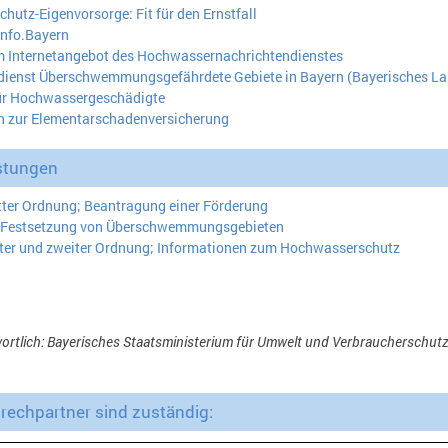
utz-Eigenvorsorge: Fit für den Ernstfall
nfo.Bayern
m Internetangebot des Hochwassernachrichtendienstes
dienst Überschwemmungsgefährdete Gebiete in Bayern (Bayerisches L
ür Hochwassergeschädigte
n zur Elementarschadenversicherung
stungen
tter Ordnung; Beantragung einer Förderung
 Festsetzung von Überschwemmungsgebieten
ter und zweiter Ordnung; Informationen zum Hochwasserschutz
wortlich: Bayerisches Staatsministerium für Umwelt und Verbraucherschutz
echpartner sind zuständig: