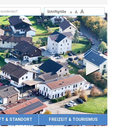
A
suchen
Schriftgröße
A
A
FT & STANDORT
FREIZEIT & TOURISMUS