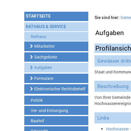
STARTSEITE
Gemei
Sie sind hier:
RATHAUS & SERVICE
Aufgaben
Rathaus
Mitarbeiter
Profilansich
Sachgebiete
Gewässer drit
Aufgaben
Staat und Kommunen
Formulare
Beschreibung
Elektronischer Rechtsbehelf
Von Ihrer Gemeinde
Politik
Hochwasserereigniss
Ver- und Entsorgung
Links
Bauhof
Hochwasser - 
Ortsrecht