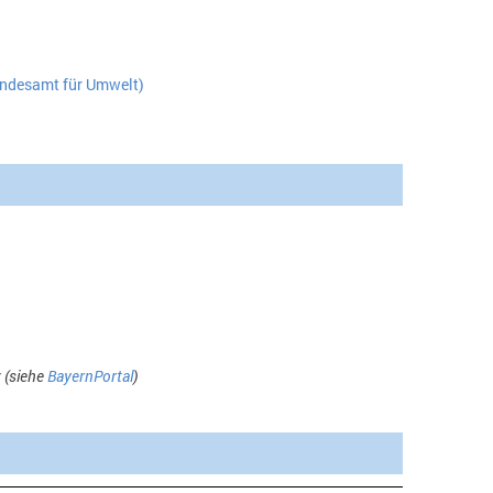
andesamt für Umwelt)
 (siehe
BayernPortal
)