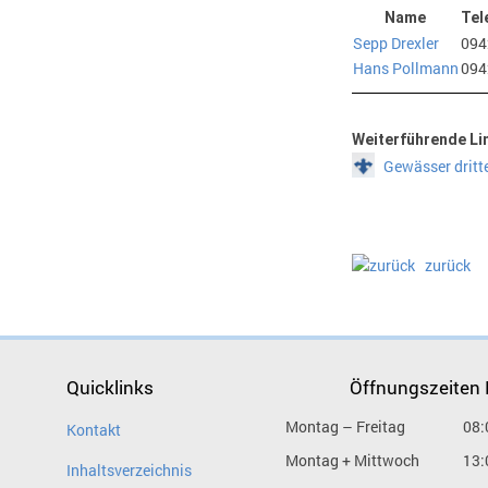
Name
Tel
Sepp Drexler
094
Hans Pollmann
094
Weiterführende Li
Gewässer dritt
zurück
Quicklinks
Öffnungszeiten
Montag – Freitag
08:
Kontakt
Montag + Mittwoch
13:
Inhaltsverzeichnis