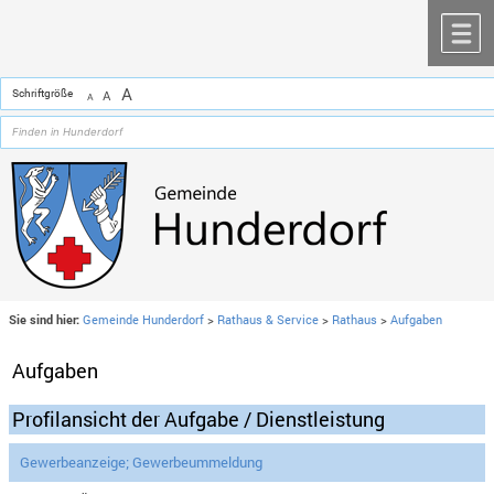
Zum Inhalt
,
zur Navigation
oder
zur Startseite
springen.
chließen
M
A
Schriftgröße
A
A
Sie sind hier:
Gemeinde Hunderdorf
>
Rathaus & Service
>
Rathaus
>
Aufgaben
Aufgaben
Profilansicht der Aufgabe / Dienstleistung
Gewerbeanzeige; Gewerbeummeldung