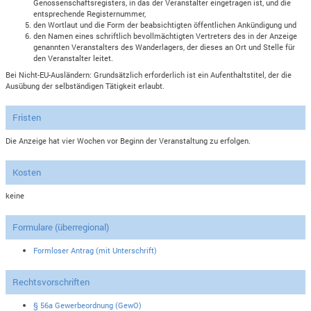
Genossenschaftsregisters, in das der Veranstalter eingetragen ist, und die
entsprechende Registernummer,
den Wortlaut und die Form der beabsichtigten öffentlichen Ankündigung und
den Namen eines schriftlich bevollmächtigten Vertreters des in der Anzeige
genannten Veranstalters des Wanderlagers, der dieses an Ort und Stelle für
den Veranstalter leitet.
Bei Nicht-EU-Ausländern: Grundsätzlich erforderlich ist ein Aufenthaltstitel, der die
Ausübung der selbständigen Tätigkeit erlaubt.
Fristen
Die Anzeige hat vier Wochen vor Beginn der Veranstaltung zu erfolgen.
Kosten
keine
Formulare (überregional)
Formloser Antrag (mit Unterschrift)
Rechtsvorschriften
§ 56a Gewerbeordnung (GewO)