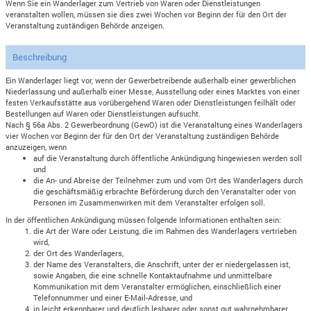
Wenn Sie ein Wanderlager zum Vertrieb von Waren oder Dienstleistungen
veranstalten wollen, müssen sie dies zwei Wochen vor Beginn der für den Ort der
Veranstaltung zuständigen Behörde anzeigen.
Beschreibung
Ein Wanderlager liegt vor, wenn der Gewerbetreibende außerhalb einer gewerblichen
Niederlassung und außerhalb einer Messe, Ausstellung oder eines Marktes von einer
festen Verkaufsstätte aus vorübergehend Waren oder Dienstleistungen feilhält oder
Bestellungen auf Waren oder Dienstleistungen aufsucht.
Nach § 56a Abs. 2 Gewerbeordnung (GewO) ist die Veranstaltung eines Wanderlagers
vier Wochen vor Beginn der für den Ort der Veranstaltung zuständigen Behörde
anzuzeigen, wenn
auf die Veranstaltung durch öffentliche Ankündigung hingewiesen werden soll
und
die An- und Abreise der Teilnehmer zum und vom Ort des Wanderlagers durch
die geschäftsmäßig erbrachte Beförderung durch den Veranstalter oder von
Personen im Zusammenwirken mit dem Veranstalter erfolgen soll.
In der öffentlichen Ankündigung müssen folgende Informationen enthalten sein:
die Art der Ware oder Leistung, die im Rahmen des Wanderlagers vertrieben
wird,
der Ort des Wanderlagers,
der Name des Veranstalters, die Anschrift, unter der er niedergelassen ist,
sowie Angaben, die eine schnelle Kontaktaufnahme und unmittelbare
Kommunikation mit dem Veranstalter ermöglichen, einschließlich einer
Telefonnummer und einer E-Mail-Adresse, und
in leicht erkennbarer und deutlich lesbarer oder sonst gut wahrnehmbarer