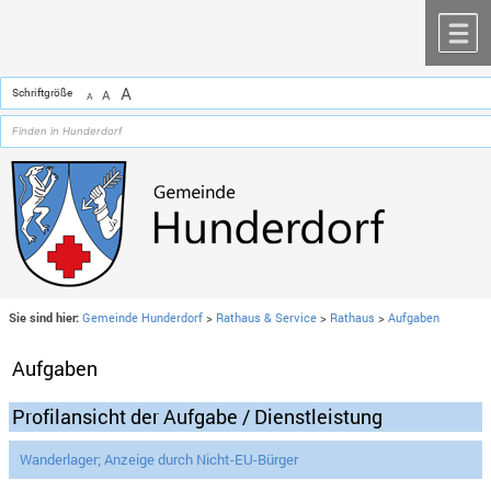
Zum Inhalt
,
zur Navigation
oder
zur Startseite
springen.
chließen
M
A
Schriftgröße
A
A
Sie sind hier:
Gemeinde Hunderdorf
>
Rathaus & Service
>
Rathaus
>
Aufgaben
Aufgaben
Profilansicht der Aufgabe / Dienstleistung
Wanderlager; Anzeige durch Nicht-EU-Bürger