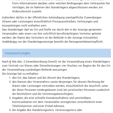
Form Informationen darüber, unter welchen Bedingungen dem Verbraucher bei
Verträgen, die im Rahmen des Wanderlagers abgeschlossen werden, ein
Widerrufsrecht zusteht.
Außerdem dürfen in der öffentlichen Ankündigung unentgeltliche Zuwendungen
(Waren oder Leistungen) einschließlich Preisausschreiben, Verlosungen und
Ausspielungen nicht enthalten sein.
Das Wanderlager darf an Ort und Stelle nur durch den in der Anzeige genannten
Veranstalter oder einen von ihm schriftlich bevollmächtigten Vertreter geleitet
werden; der Name des Vertreters ist der Behörde in der Anzeige mitzuteilen.
Unabhängig von der Wanderlageranzeige besteht die Reisegewerbekartenpflicht.
Voraussetzungen
Nach § 56a Abs. 2 Gewerbeordnung (GewO) ist die Veranstaltung eines Wanderlagers
zum Vertrieb von Waren oder Dienstleistungen vier Wochen vor Beginn der für den Ort
der Veranstaltung zuständigen Behörde anzuzeigen.
Die Anzeige hat zu enthalten:
den Ort, das Datum und die Uhrzeit des Wanderlagers,
den Namen des Veranstalters sowie desjenigen, für dessen Rechnung die
Waren oder Leistungen vertrieben werden, einschließlich die Anschrift, unter
der diese Personen niedergelassen sind, bei juristischen Personen zusätzlich
die Rechtsform und die Vertretungsberechtigten,
Angaben, die eine schnelle Kontaktaufnahme und unmittelbare
Kommunikation mit dem Veranstalter ermöglichen, einschließlich einer
Telefonnummer und einer E-Mail-Adresse,
die Angabe des Handelsregisters, Vereinsregisters oder