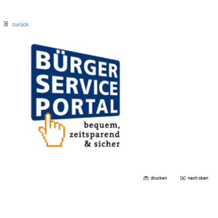
zurück
drucken
nach oben