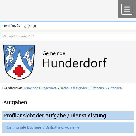
Zum Inhalt
,
zur Navigation
oder
zur Startseite
springen.
chließen
M
A
Schriftgröße
A
A
Sie sind hier:
Gemeinde Hunderdorf
>
Rathaus & Service
>
Rathaus
>
Aufgaben
Aufgaben
Profilansicht der Aufgabe / Dienstleistung
Kommunale Bücherei / Bibliothek; Ausleihe