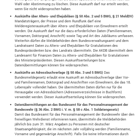
Wahl oder Abstimmung zu löschen. Diese Auskunft darf nur erteilt werden,
wenn Sie nicht widersprochen haben.
Auskünfte über Alters- und Ehejubiläen (§ 50 Abs. 2 und 5 BMG, § 21 MeldDV)
Mandatsträgern, der Presse und dem Rundfunk darf eine
Melderegisterauskunft über Alters- und Ehejubiläen von Einwohnern erteilt
werden. Die Auskunft darf nur die dazu erforderlichen Daten (Familiennamen,
Vornamen, Doktorgrad, Anschrift) sowie Tag und Art des Jubiläums umfassen.
Weiterhin dürfen die Meldebehörden dem Bundesverwaltungsamt und dem
Landratsamt Daten zu Alters- und Ehejubiläen für Gratulationen des
Bundespräsidenten bzw. des Landrats übermitteln. Die AKDB übermittelt dem
Landesamt für Finanzen Daten zu Alters- und Ehejubiläen für Gratulationen
des Ministerpräsidenten. Diesen Auskunftserteilungen bzw.
Datenübermittlungen können Sie widersprechen.
Auskünfte an Adressbuchverlage (§ 50 Abs. 3 und 5 BMG)
Das
Bundesmeldegesetz erlaubt eine Auskunft an Adressbuchverlage über Vor-
und Familiennamen, Doktorgrad und Anschriften von Einwohnern, die das 18.
Lebensjahr vollendet haben. Die übermittelten Daten dürfen nur für die
Herausgabe von Adressbüchern (Adressenverzeichnisse in Buchform)
verwendet werden. Dieser Auskunftserteilung können Sie widersprechen.
Datenübermittlungen an das Bundesamt für das Personalmanagement der
Bundeswehr (§ 36 Abs. 2 BMG i. V. m. § 58 c Abs. 1 Soldatengesetz)
Damit das Bundesamt für das Personalmanagement der Bundeswehr über den
freiwilligen Wehrdienst informieren kann, übermitteln die Meldebehörden
jährlich bis zum 31. März Angaben zu Personen mit deutscher
Staatsangehörigkeit, die im nächsten Jahr volljährig werden (Familienname,
Vorname und gegenwärtige Anschrift). Falls Sie keine Informationen durch