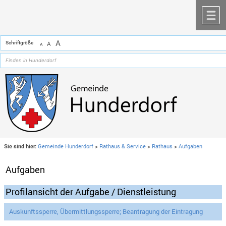
Zum Inhalt
,
zur Navigation
oder
zur Startseite
springen.
chließen
M
A
Schriftgröße
A
A
Sie sind hier:
Gemeinde Hunderdorf
>
Rathaus & Service
>
Rathaus
>
Aufgaben
Aufgaben
Profilansicht der Aufgabe / Dienstleistung
Auskunftssperre, Übermittlungssperre; Beantragung der Eintragung