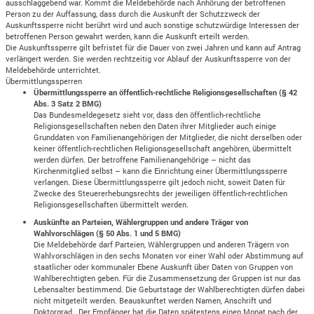
ausschlaggebend war. Kommt die Meldebehörde nach Anhörung der betroffenen
Person zu der Auffassung, dass durch die Auskunft der Schutzzweck der
Auskunftssperre nicht berührt wird und auch sonstige schutzwürdige Interessen der
betroffenen Person gewahrt werden, kann die Auskunft erteilt werden.
Die Auskunftssperre gilt befristet für die Dauer von zwei Jahren und kann auf Antrag
verlängert werden. Sie werden rechtzeitig vor Ablauf der Auskunftssperre von der
Meldebehörde unterrichtet.
Übermittlungssperren
Übermittlungssperre an öffentlich-rechtliche Religionsgesellschaften (§ 42
Abs. 3 Satz 2 BMG)
Das Bundesmeldegesetz sieht vor, dass den öffentlich-rechtliche
Religionsgesellschaften neben den Daten ihrer Mitglieder auch einige
Grunddaten von Familienangehörigen der Mitglieder, die nicht derselben oder
keiner öffentlich-rechtlichen Religionsgesellschaft angehören, übermittelt
werden dürfen. Der betroffene Familienangehörige – nicht das
Kirchenmitglied selbst – kann die Einrichtung einer Übermittlungssperre
verlangen. Diese Übermittlungssperre gilt jedoch nicht, soweit Daten für
Zwecke des Steuererhebungsrechts der jeweiligen öffentlich-rechtlichen
Religionsgesellschaften übermittelt werden.
Auskünfte an Parteien, Wählergruppen und andere Träger von
Wahlvorschlägen (§ 50 Abs. 1 und 5 BMG)
Die Meldebehörde darf Parteien, Wählergruppen und anderen Trägern von
Wahlvorschlägen in den sechs Monaten vor einer Wahl oder Abstimmung auf
staatlicher oder kommunaler Ebene Auskunft über Daten von Gruppen von
Wahlberechtigten geben. Für die Zusammensetzung der Gruppen ist nur das
Lebensalter bestimmend. Die Geburtstage der Wahlberechtigten dürfen dabei
nicht mitgeteilt werden. Beauskunftet werden Namen, Anschrift und
Doktorgrad.. Der Empfänger hat die Daten spätestens einen Monat nach der