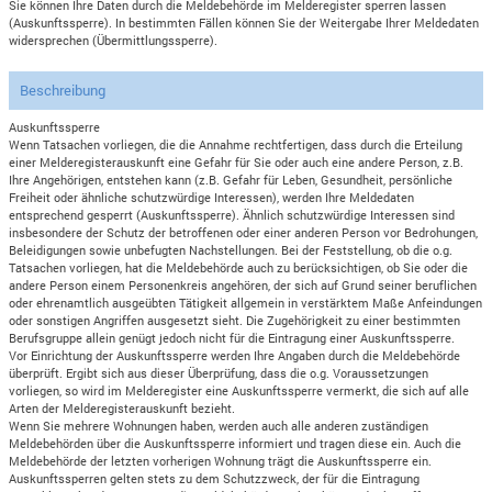
Sie können Ihre Daten durch die Meldebehörde im Melderegister sperren lassen
(Auskunftssperre). In bestimmten Fällen können Sie der Weitergabe Ihrer Meldedaten
widersprechen (Übermittlungssperre).
Beschreibung
Auskunftssperre
Wenn Tatsachen vorliegen, die die Annahme rechtfertigen, dass durch die Erteilung
einer Melderegisterauskunft eine Gefahr für Sie oder auch eine andere Person, z.B.
Ihre Angehörigen, entstehen kann (z.B. Gefahr für Leben, Gesundheit, persönliche
Freiheit oder ähnliche schutzwürdige Interessen), werden Ihre Meldedaten
entsprechend gesperrt (Auskunftssperre). Ähnlich schutzwürdige Interessen sind
insbesondere der Schutz der betroffenen oder einer anderen Person vor Bedrohungen,
Beleidigungen sowie unbefugten Nachstellungen. Bei der Feststellung, ob die o.g.
Tatsachen vorliegen, hat die Meldebehörde auch zu berücksichtigen, ob Sie oder die
andere Person einem Personenkreis angehören, der sich auf Grund seiner beruflichen
oder ehrenamtlich ausgeübten Tätigkeit allgemein in verstärktem Maße Anfeindungen
oder sonstigen Angriffen ausgesetzt sieht. Die Zugehörigkeit zu einer bestimmten
Berufsgruppe allein genügt jedoch nicht für die Eintragung einer Auskunftssperre.
Vor Einrichtung der Auskunftssperre werden Ihre Angaben durch die Meldebehörde
überprüft. Ergibt sich aus dieser Überprüfung, dass die o.g. Voraussetzungen
vorliegen, so wird im Melderegister eine Auskunftssperre vermerkt, die sich auf alle
Arten der Melderegisterauskunft bezieht.
Wenn Sie mehrere Wohnungen haben, werden auch alle anderen zuständigen
Meldebehörden über die Auskunftssperre informiert und tragen diese ein. Auch die
Meldebehörde der letzten vorherigen Wohnung trägt die Auskunftssperre ein.
Auskunftssperren gelten stets zu dem Schutzzweck, der für die Eintragung