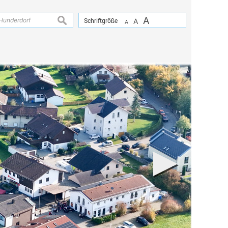
A
suchen
Schriftgröße
A
A