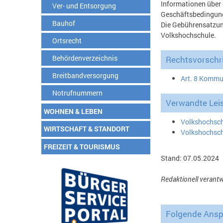
Informationen über
Ver- und Entsorgung
Geschäftsbedingung
Bauhof
Die Gebührensatzung
Volkshochschule.
Ortsrecht
Behördenverzeichnis
Rechtsvorschri
Breitbandversorgung
Art. 8 Komm
Notrufnummern
Verwandte Lei
WOHNEN & LEBEN
Volkshochsch
WIRTSCHAFT & STANDORT
Volkshochsch
FREIZEIT & TOURISMUS
Stand: 07.05.2024
Redaktionell verantw
Folgende Anspr