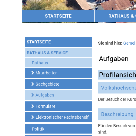
STARTSEITE
RATHAUS & 
STARTSEITE
Sie sind hier:
Gemei
RATHAUS & SERVICE
Aufgaben
Rathaus
Mitarbeiter
Profilansich
Sachgebiete
Volkshochschu
Aufgaben
Der Besuch der Kurs
Formulare
Beschreibung
Elektronischer Rechtsbehelf
Für den Besuch von 
Politik
sind.