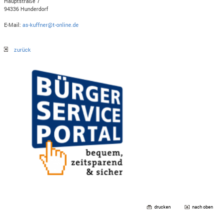
Hauptstraße 7
94336 Hunderdorf
E-Mail:
as-kuffner@t-online.de
zurück
drucken
nach oben