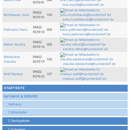
Macht Lisa
004
8570-41
lisa.macht@hunderdorf.de
09422
Mühlbauer Julia
103
8570-31
julia.muehlbauer@hunderdorf.de
09422
Pollmann Hans
003
8570-10
hans.pollmann@hunderdorf.de
09422
Rother Sandra
002
8570-16
sandra.rother@hunderdorf.de
Weidacher
09422
102
Claudia
8570-19
claudia.weidacher@hunderdorf.de
09422
Wolf Markus
107
8570-23
markus.wolf@hunderdorf.de
STARTSEITE
RATHAUS & SERVICE
Rathaus
Mitarbeiter
Sachgebiete
Aufgaben