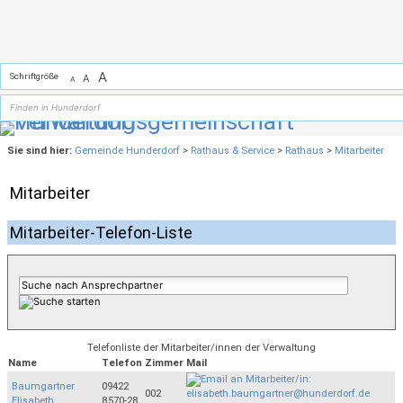
Zum Inhalt
,
zur Navigation
oder
zur Startseite
springen.
A
Schriftgröße
A
A
Sie sind hier:
Gemeinde Hunderdorf
>
Rathaus & Service
>
Rathaus
>
Mitarbeiter
Mitarbeiter
Mitarbeiter-Telefon-Liste
Telefonliste der Mitarbeiter/innen der Verwaltung
Name
Telefon
Zimmer
Mail
Baumgartner
09422
002
Elisabeth
8570-28