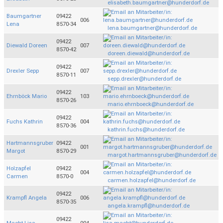
elisabeth.baumgartner@hunderdorf.de
Baumgartner
09422
006
Lena
8570-34
lena.baumgartner@hunderdorf.de
09422
Diewald Doreen
007
8570-42
doreen.diewald@hunderdorf.de
09422
Drexler Sepp
007
8570-11
sepp.drexler@hunderdorf.de
09422
Ehrnböck Mario
103
8570-26
mario.ehrnboeck@hunderdorf.de
09422
Fuchs Kathrin
004
8570-36
kathrin.fuchs@hunderdorf.de
Hartmannsgruber
09422
001
Margot
8570-29
margot.hartmannsgruber@hunderdorf.de
Holzapfel
09422
004
Carmen
8570-0
carmen.holzapfel@hunderdorf.de
09422
Krampfl Angela
006
8570-35
angela.krampfl@hunderdorf.de
09422