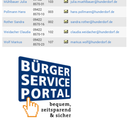
Mühlbauer Julia
103
julia.muehlbauer@hunderdorf.de
8570-31
09422
Pollmann Hans
003
hans.pollmann@hunderdorf.de
8570-10
09422
Rother Sandra
002
sandra.rother@hunderdorf.de
8570-16
09422
Weidacher Claudia
102
claudia.weidacher@hunderdorf.de
8570-19
09422
Wolf Markus
107
markus.wolf@hunderdorf.de
8570-23