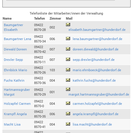
Telefonliste der Mitarbeiter/innen der Verwaltung
Name
Telefon
Zimmer
Mail
Baumgartner
09422
002
Elisabeth
8570-28
elisabeth.baumgartner@hunderdorf.de
09422
Baumgartner Lena
006
lena.baumgartner@hunderdorf.de
8570-34
09422
Diewald Doreen
007
doreen.diewald@hunderdorf.de
8570-42
09422
Drexler Sepp
007
sepp.drexler@hunderdorf.de
8570-11
09422
Ehrnböck Mario
103
mario.ehrnboeck@hunderdorf.de
8570-26
09422
Fuchs Kathrin
004
kathrin.fuchs@hunderdorf.de
8570-36
Hartmannsgruber
09422
001
Margot
8570-29
margot.hartmannsgruber@hunderdorf.de
09422
Holzapfel Carmen
004
carmen.holzapfel@hunderdorf.de
8570-0
09422
Krampfl Angela
006
angela.krampfl@hunderdorf.de
8570-35
09422
Macht Lisa
004
lisa.macht@hunderdorf.de
8570-41
09422