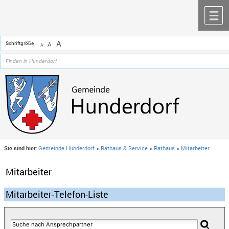
Zum Inhalt
,
zur Navigation
oder
zur Startseite
springen.
chließen
M
A
Schriftgröße
A
A
Sie sind hier:
Gemeinde Hunderdorf
>
Rathaus & Service
>
Rathaus
>
Mitarbeiter
Mitarbeiter
Mitarbeiter-Telefon-Liste