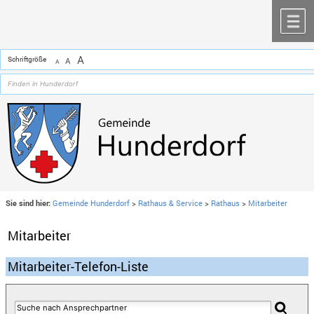
Zum Inhalt
,
zur Navigation
oder
zur Startseite
springen.
chließen
M
A
Schriftgröße
A
A
Sie sind hier:
Gemeinde Hunderdorf
>
Rathaus & Service
>
Rathaus
>
Mitarbeiter
Mitarbeiter
Mitarbeiter-Telefon-Liste