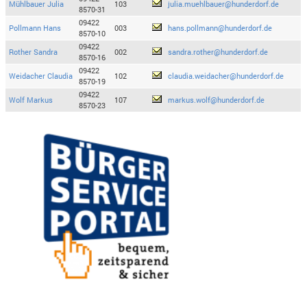
Mühlbauer Julia
103
julia.muehlbauer@hunderdorf.de
8570-31
09422
Pollmann Hans
003
hans.pollmann@hunderdorf.de
8570-10
09422
Rother Sandra
002
sandra.rother@hunderdorf.de
8570-16
09422
Weidacher Claudia
102
claudia.weidacher@hunderdorf.de
8570-19
09422
Wolf Markus
107
markus.wolf@hunderdorf.de
8570-23