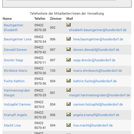
Telefonliste der Mitarbeiter/innen der Verwaltung
Name
Telefon
Zimmer
Mail
Baumgartner
09422
002
Elisabeth
8570-28
elisabeth.baumgartner@hunderdorf.de
09422
Baumgartner Lena
006
lena.baumgartner@hunderdorf.de
8570-34
09422
Diewald Doreen
007
doreen.diewald@hunderdorf.de
8570-42
09422
Drexler Sepp
007
sepp.drexler@hunderdorf.de
8570-11
09422
Ehrnböck Mario
103
mario.ehrnboeck@hunderdorf.de
8570-26
09422
Fuchs Kathrin
004
kathrin.fuchs@hunderdorf.de
8570-36
Hartmannsgruber
09422
001
Margot
8570-29
margot.hartmannsgruber@hunderdorf.de
09422
Holzapfel Carmen
004
carmen.holzapfel@hunderdorf.de
8570-0
09422
Krampfl Angela
006
angela.krampfl@hunderdorf.de
8570-35
09422
Macht Lisa
004
lisa.macht@hunderdorf.de
8570-41
09422