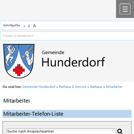
Zum Inhalt
,
zur Navigation
oder
zur Startseite
springen.
chließen
M
A
Schriftgröße
A
A
Sie sind hier:
Gemeinde Hunderdorf
>
Rathaus & Service
>
Rathaus
>
Mitarbeiter
Mitarbeiter
Mitarbeiter-Telefon-Liste