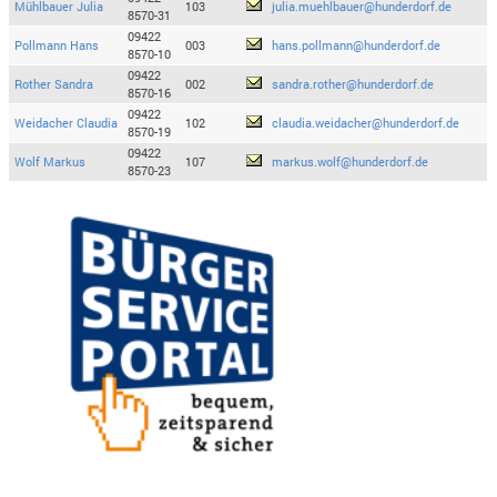
Mühlbauer Julia
103
julia.muehlbauer@hunderdorf.de
8570-31
09422
Pollmann Hans
003
hans.pollmann@hunderdorf.de
8570-10
09422
Rother Sandra
002
sandra.rother@hunderdorf.de
8570-16
09422
Weidacher Claudia
102
claudia.weidacher@hunderdorf.de
8570-19
09422
Wolf Markus
107
markus.wolf@hunderdorf.de
8570-23