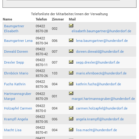
Telefonliste der Mitarbeiter/innen der Verwaltung
Name
Telefon
Zimmer
Mail
Baumgartner
09422
002
Elisabeth
8570-28
elisabeth.baumgartner@hunderdorf.de
09422
Baumgartner Lena
006
lena.baumgartner@hunderdorf.de
8570-34
09422
Diewald Doreen
007
doreen.diewald@hunderdorf.de
8570-42
09422
Drexler Sepp
007
sepp.drexler@hunderdorf.de
8570-11
09422
Ehrnböck Mario
103
mario.ehrnboeck@hunderdorf.de
8570-26
09422
Fuchs Kathrin
004
kathrin.fuchs@hunderdorf.de
8570-36
Hartmannsgruber
09422
001
Margot
8570-29
margot.hartmannsgruber@hunderdorf.de
09422
Holzapfel Carmen
004
carmen.holzapfel@hunderdorf.de
8570-0
09422
Krampfl Angela
006
angela.krampfl@hunderdorf.de
8570-35
09422
Macht Lisa
004
lisa.macht@hunderdorf.de
8570-41
09422