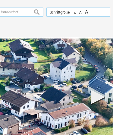
A
suchen
Schriftgröße
A
A