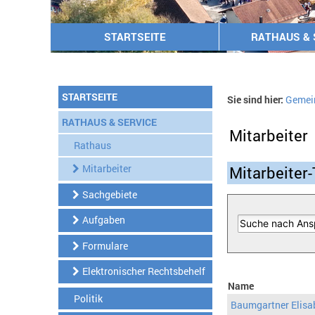
STARTSEITE
RATHAUS & 
STARTSEITE
Sie sind hier:
Gemei
RATHAUS & SERVICE
Mitarbeiter
Rathaus
Mitarbeiter
Mitarbeiter-
Sachgebiete
Aufgaben
Formulare
Elektronischer Rechtsbehelf
Name
Politik
Baumgartner Elisa