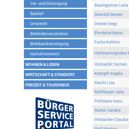
Ver- und Entsorgung
Baumgartner Lena
Bauhof
Diewald Doreen
Ortsrecht
Drexler Sepp
Ehrnböck Mario
Behördenverzeichnis
Fuchs Kathrin
Breitbandversorgung
Hartmannsgruber 
Notrufnummern
Holzapfel Carmen
WOHNEN & LEBEN
Krampfl Angela
WIRTSCHAFT & STANDORT
Macht Lisa
FREIZEIT & TOURISMUS
Mühlbauer Julia
Pollmann Hans
Rother Sandra
Weidacher Claudia
Wolf Markus