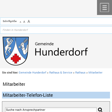
Zum Inhalt
,
zur Navigation
oder
zur Startseite
springen.
chließen
M
A
Schriftgröße
A
A
Sie sind hier:
Gemeinde Hunderdorf
>
Rathaus & Service
>
Rathaus
>
Mitarbeiter
Mitarbeiter
Mitarbeiter-Telefon-Liste