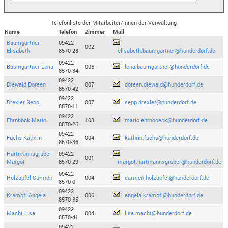
Telefonliste der Mitarbeiter/innen der Verwaltung
Name
Telefon
Zimmer
Mail
Baumgartner
09422
002
Elisabeth
8570-28
elisabeth.baumgartner@hunderdorf.de
09422
Baumgartner Lena
006
lena.baumgartner@hunderdorf.de
8570-34
09422
Diewald Doreen
007
doreen.diewald@hunderdorf.de
8570-42
09422
Drexler Sepp
007
sepp.drexler@hunderdorf.de
8570-11
09422
Ehrnböck Mario
103
mario.ehrnboeck@hunderdorf.de
8570-26
09422
Fuchs Kathrin
004
kathrin.fuchs@hunderdorf.de
8570-36
Hartmannsgruber
09422
001
Margot
8570-29
margot.hartmannsgruber@hunderdorf.de
09422
Holzapfel Carmen
004
carmen.holzapfel@hunderdorf.de
8570-0
09422
Krampfl Angela
006
angela.krampfl@hunderdorf.de
8570-35
09422
Macht Lisa
004
lisa.macht@hunderdorf.de
8570-41
09422