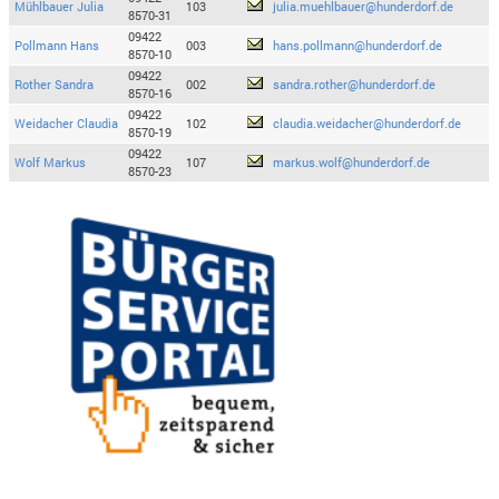
Mühlbauer Julia
103
julia.muehlbauer@hunderdorf.de
8570-31
09422
Pollmann Hans
003
hans.pollmann@hunderdorf.de
8570-10
09422
Rother Sandra
002
sandra.rother@hunderdorf.de
8570-16
09422
Weidacher Claudia
102
claudia.weidacher@hunderdorf.de
8570-19
09422
Wolf Markus
107
markus.wolf@hunderdorf.de
8570-23