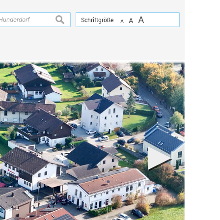
A
suchen
Schriftgröße
A
A