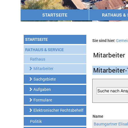
STARTSEITE
RATHAUS & 
STARTSEITE
Sie sind hier:
Gemei
RATHAUS & SERVICE
Mitarbeiter
Rathaus
Mitarbeiter
Mitarbeiter-
Sachgebiete
Aufgaben
Formulare
Elektronischer Rechtsbehelf
Name
Politik
Baumgartner Elisa