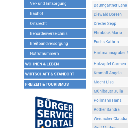
Ver- und Entsorgung
Baumgartner Lena
Bauhof
Diewald Doreen
Ortsrecht
Drexler Sepp
Ehrnböck Mario
Behördenverzeichnis
Fuchs Kathrin
Breitbandversorgung
Hartmannsgruber 
Notrufnummern
Holzapfel Carmen
WOHNEN & LEBEN
Krampfl Angela
WIRTSCHAFT & STANDORT
Macht Lisa
FREIZEIT & TOURISMUS
Mühlbauer Julia
Pollmann Hans
Rother Sandra
Weidacher Claudia
Wolf Markus