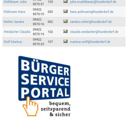
Mühlbauer Julia
103
julia.muehlbauer@hunderdorf.de
8570-31
09422
Pollmann Hans
003
hans.pollmann@hunderdorf.de
8570-10
09422
Rother Sandra
002
sandra.rother@hunderdorf.de
8570-16
09422
Weidacher Claudia
102
claudia.weidacher@hunderdorf.de
8570-19
09422
Wolf Markus
107
markus.wolf@hunderdorf.de
8570-23