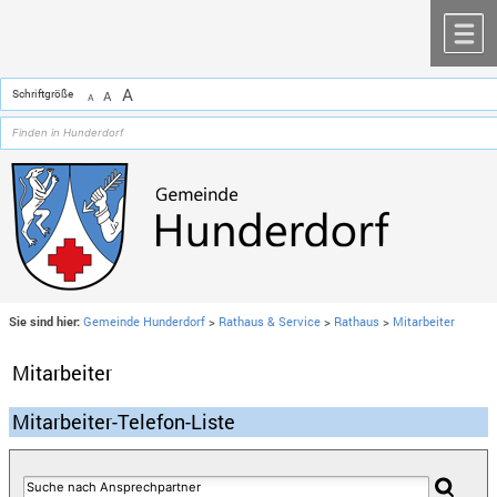
Zum Inhalt
,
zur Navigation
oder
zur Startseite
springen.
chließen
M
A
Schriftgröße
A
A
Sie sind hier:
Gemeinde Hunderdorf
>
Rathaus & Service
>
Rathaus
>
Mitarbeiter
Mitarbeiter
Mitarbeiter-Telefon-Liste