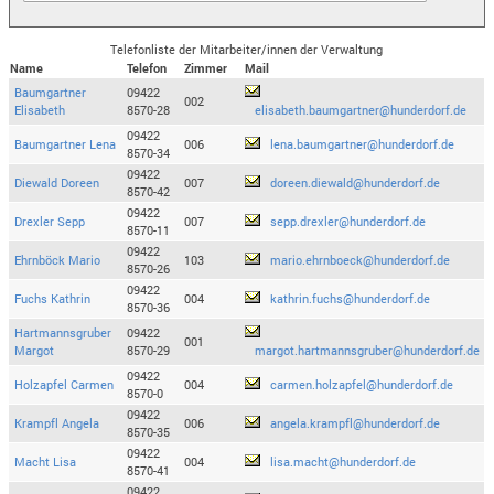
Telefonliste der Mitarbeiter/innen der Verwaltung
Name
Telefon
Zimmer
Mail
Baumgartner
09422
002
Elisabeth
8570-28
elisabeth.baumgartner@hunderdorf.de
09422
Baumgartner Lena
006
lena.baumgartner@hunderdorf.de
8570-34
09422
Diewald Doreen
007
doreen.diewald@hunderdorf.de
8570-42
09422
Drexler Sepp
007
sepp.drexler@hunderdorf.de
8570-11
09422
Ehrnböck Mario
103
mario.ehrnboeck@hunderdorf.de
8570-26
09422
Fuchs Kathrin
004
kathrin.fuchs@hunderdorf.de
8570-36
Hartmannsgruber
09422
001
Margot
8570-29
margot.hartmannsgruber@hunderdorf.de
09422
Holzapfel Carmen
004
carmen.holzapfel@hunderdorf.de
8570-0
09422
Krampfl Angela
006
angela.krampfl@hunderdorf.de
8570-35
09422
Macht Lisa
004
lisa.macht@hunderdorf.de
8570-41
09422