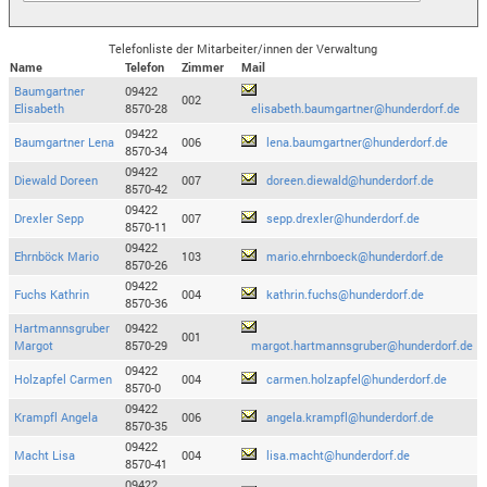
Telefonliste der Mitarbeiter/innen der Verwaltung
Name
Telefon
Zimmer
Mail
Baumgartner
09422
002
Elisabeth
8570-28
elisabeth.baumgartner@hunderdorf.de
09422
Baumgartner Lena
006
lena.baumgartner@hunderdorf.de
8570-34
09422
Diewald Doreen
007
doreen.diewald@hunderdorf.de
8570-42
09422
Drexler Sepp
007
sepp.drexler@hunderdorf.de
8570-11
09422
Ehrnböck Mario
103
mario.ehrnboeck@hunderdorf.de
8570-26
09422
Fuchs Kathrin
004
kathrin.fuchs@hunderdorf.de
8570-36
Hartmannsgruber
09422
001
Margot
8570-29
margot.hartmannsgruber@hunderdorf.de
09422
Holzapfel Carmen
004
carmen.holzapfel@hunderdorf.de
8570-0
09422
Krampfl Angela
006
angela.krampfl@hunderdorf.de
8570-35
09422
Macht Lisa
004
lisa.macht@hunderdorf.de
8570-41
09422