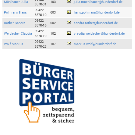
Mühlbauer Julia
103
julia.muehlbauer@hunderdorf.de
8570-31
09422
Pollmann Hans
003
hans.pollmann@hunderdorf.de
8570-10
09422
Rother Sandra
002
sandra.rother@hunderdorf.de
8570-16
09422
Weidacher Claudia
102
claudia.weidacher@hunderdorf.de
8570-19
09422
Wolf Markus
107
markus.wolf@hunderdorf.de
8570-23