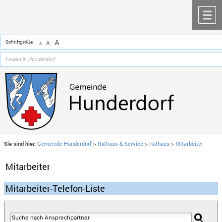
Zum Inhalt
,
zur Navigation
oder
zur Startseite
springen.
chließen
M
A
Schriftgröße
A
A
Sie sind hier:
Gemeinde Hunderdorf
>
Rathaus & Service
>
Rathaus
>
Mitarbeiter
Mitarbeiter
Mitarbeiter-Telefon-Liste