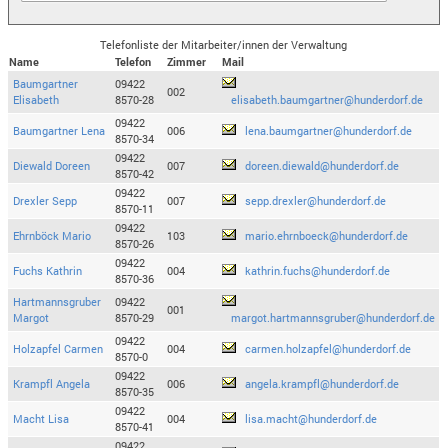
Telefonliste der Mitarbeiter/innen der Verwaltung
Name
Telefon
Zimmer
Mail
Baumgartner
09422
002
Elisabeth
8570-28
elisabeth.baumgartner@hunderdorf.de
09422
Baumgartner Lena
006
lena.baumgartner@hunderdorf.de
8570-34
09422
Diewald Doreen
007
doreen.diewald@hunderdorf.de
8570-42
09422
Drexler Sepp
007
sepp.drexler@hunderdorf.de
8570-11
09422
Ehrnböck Mario
103
mario.ehrnboeck@hunderdorf.de
8570-26
09422
Fuchs Kathrin
004
kathrin.fuchs@hunderdorf.de
8570-36
Hartmannsgruber
09422
001
Margot
8570-29
margot.hartmannsgruber@hunderdorf.de
09422
Holzapfel Carmen
004
carmen.holzapfel@hunderdorf.de
8570-0
09422
Krampfl Angela
006
angela.krampfl@hunderdorf.de
8570-35
09422
Macht Lisa
004
lisa.macht@hunderdorf.de
8570-41
09422