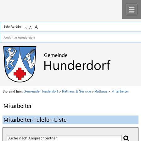
Zum Inhalt
,
zur Navigation
oder
zur Startseite
springen.
chließen
M
A
Schriftgröße
A
A
Sie sind hier:
Gemeinde Hunderdorf
>
Rathaus & Service
>
Rathaus
>
Mitarbeiter
Mitarbeiter
Mitarbeiter-Telefon-Liste