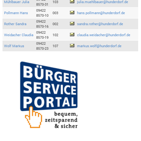
Mühlbauer Julia
103
julia.muehlbauer@hunderdorf.de
8570-31
09422
Pollmann Hans
003
hans.pollmann@hunderdorf.de
8570-10
09422
Rother Sandra
002
sandra.rother@hunderdorf.de
8570-16
09422
Weidacher Claudia
102
claudia.weidacher@hunderdorf.de
8570-19
09422
Wolf Markus
107
markus.wolf@hunderdorf.de
8570-23