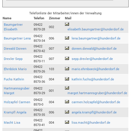
Telefonliste der Mitarbeiter/innen der Verwaltung
Name
Telefon
Zimmer
Mail
Baumgartner
09422
002
Elisabeth
8570-28
elisabeth.baumgartner@hunderdorf.de
09422
Baumgartner Lena
006
lena.baumgartner@hunderdorf.de
8570-34
09422
Diewald Doreen
007
doreen.diewald@hunderdorf.de
8570-42
09422
Drexler Sepp
007
sepp.drexler@hunderdorf.de
8570-11
09422
Ehrnböck Mario
103
mario.ehrnboeck@hunderdorf.de
8570-26
09422
Fuchs Kathrin
004
kathrin.fuchs@hunderdorf.de
8570-36
Hartmannsgruber
09422
001
Margot
8570-29
margot.hartmannsgruber@hunderdorf.de
09422
Holzapfel Carmen
004
carmen.holzapfel@hunderdorf.de
8570-0
09422
Krampfl Angela
006
angela.krampfl@hunderdorf.de
8570-35
09422
Macht Lisa
004
lisa.macht@hunderdorf.de
8570-41
09422