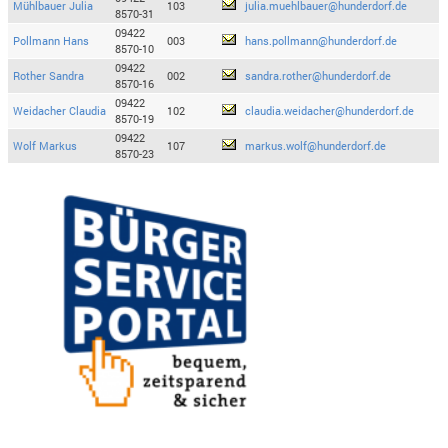
Mühlbauer Julia
103
julia.muehlbauer@hunderdorf.de
8570-31
09422
Pollmann Hans
003
hans.pollmann@hunderdorf.de
8570-10
09422
Rother Sandra
002
sandra.rother@hunderdorf.de
8570-16
09422
Weidacher Claudia
102
claudia.weidacher@hunderdorf.de
8570-19
09422
Wolf Markus
107
markus.wolf@hunderdorf.de
8570-23