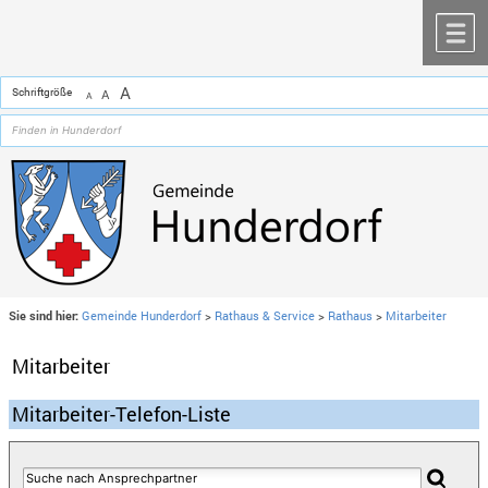
Zum Inhalt
,
zur Navigation
oder
zur Startseite
springen.
chließen
M
A
Schriftgröße
A
A
Sie sind hier:
Gemeinde Hunderdorf
>
Rathaus & Service
>
Rathaus
>
Mitarbeiter
Mitarbeiter
Mitarbeiter-Telefon-Liste