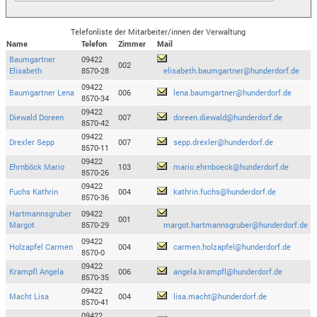
Telefonliste der Mitarbeiter/innen der Verwaltung
Name
Telefon
Zimmer
Mail
Baumgartner
09422
002
Elisabeth
8570-28
elisabeth.baumgartner@hunderdorf.de
09422
Baumgartner Lena
006
lena.baumgartner@hunderdorf.de
8570-34
09422
Diewald Doreen
007
doreen.diewald@hunderdorf.de
8570-42
09422
Drexler Sepp
007
sepp.drexler@hunderdorf.de
8570-11
09422
Ehrnböck Mario
103
mario.ehrnboeck@hunderdorf.de
8570-26
09422
Fuchs Kathrin
004
kathrin.fuchs@hunderdorf.de
8570-36
Hartmannsgruber
09422
001
Margot
8570-29
margot.hartmannsgruber@hunderdorf.de
09422
Holzapfel Carmen
004
carmen.holzapfel@hunderdorf.de
8570-0
09422
Krampfl Angela
006
angela.krampfl@hunderdorf.de
8570-35
09422
Macht Lisa
004
lisa.macht@hunderdorf.de
8570-41
09422