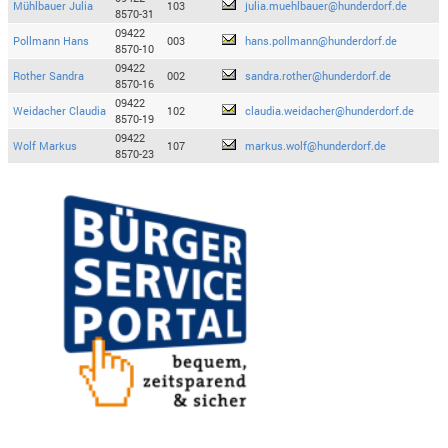
Mühlbauer Julia
103
julia.muehlbauer@hunderdorf.de
8570-31
09422
Pollmann Hans
003
hans.pollmann@hunderdorf.de
8570-10
09422
Rother Sandra
002
sandra.rother@hunderdorf.de
8570-16
09422
Weidacher Claudia
102
claudia.weidacher@hunderdorf.de
8570-19
09422
Wolf Markus
107
markus.wolf@hunderdorf.de
8570-23