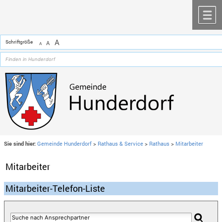
Zum Inhalt
,
zur Navigation
oder
zur Startseite
springen.
chließen
M
A
Schriftgröße
A
A
Sie sind hier:
Gemeinde Hunderdorf
>
Rathaus & Service
>
Rathaus
>
Mitarbeiter
Mitarbeiter
Mitarbeiter-Telefon-Liste