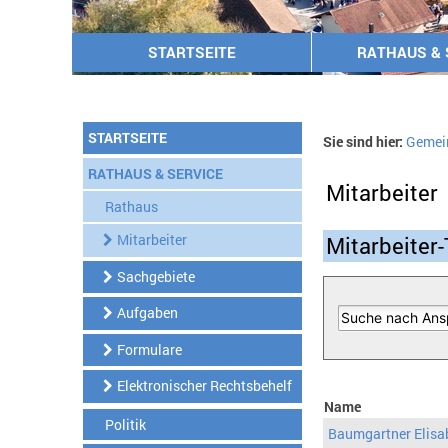
STARTSEITE
RATHAUS & 
STARTSEITE
Sie sind hier:
Gemei
RATHAUS & SERVICE
Mitarbeiter
Rathaus
Mitarbeiter
Mitarbeiter-
Sachgebiete
Aufgaben
Formulare
Elektronischer Rechtsbehelf
Name
Politik
Baumgartner Elisa