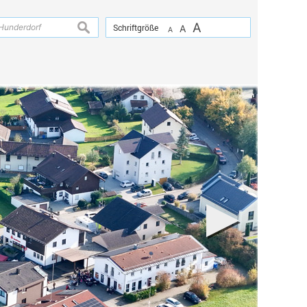
A
suchen
Schriftgröße
A
A