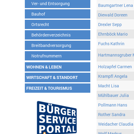
Ver- und Entsorgung
Baumgartner Lena
Bauhof
Diewald Doreen
Ortsrecht
Drexler Sepp
Ehrnböck Mario
Behördenverzeichnis
Fuchs Kathrin
Breitbandversorgung
Hartmannsgruber 
Notrufnummern
Holzapfel Carmen
WOHNEN & LEBEN
Krampfl Angela
WIRTSCHAFT & STANDORT
Macht Lisa
FREIZEIT & TOURISMUS
Mühlbauer Julia
Pollmann Hans
Rother Sandra
Weidacher Claudia
Wolf Markus