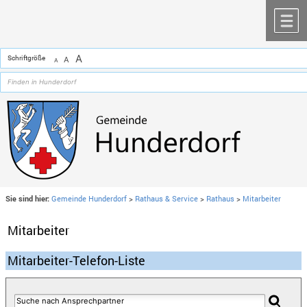
Zum Inhalt
,
zur Navigation
oder
zur Startseite
springen.
chließen
M
A
Schriftgröße
A
A
Sie sind hier:
Gemeinde Hunderdorf
>
Rathaus & Service
>
Rathaus
>
Mitarbeiter
Mitarbeiter
Mitarbeiter-Telefon-Liste