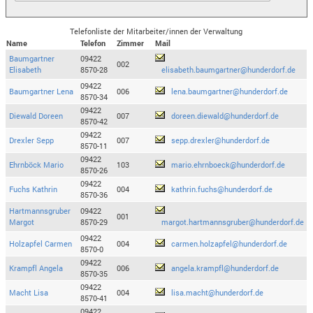
Telefonliste der Mitarbeiter/innen der Verwaltung
Name
Telefon
Zimmer
Mail
Baumgartner
09422
002
Elisabeth
8570-28
elisabeth.baumgartner@hunderdorf.de
09422
Baumgartner Lena
006
lena.baumgartner@hunderdorf.de
8570-34
09422
Diewald Doreen
007
doreen.diewald@hunderdorf.de
8570-42
09422
Drexler Sepp
007
sepp.drexler@hunderdorf.de
8570-11
09422
Ehrnböck Mario
103
mario.ehrnboeck@hunderdorf.de
8570-26
09422
Fuchs Kathrin
004
kathrin.fuchs@hunderdorf.de
8570-36
Hartmannsgruber
09422
001
Margot
8570-29
margot.hartmannsgruber@hunderdorf.de
09422
Holzapfel Carmen
004
carmen.holzapfel@hunderdorf.de
8570-0
09422
Krampfl Angela
006
angela.krampfl@hunderdorf.de
8570-35
09422
Macht Lisa
004
lisa.macht@hunderdorf.de
8570-41
09422