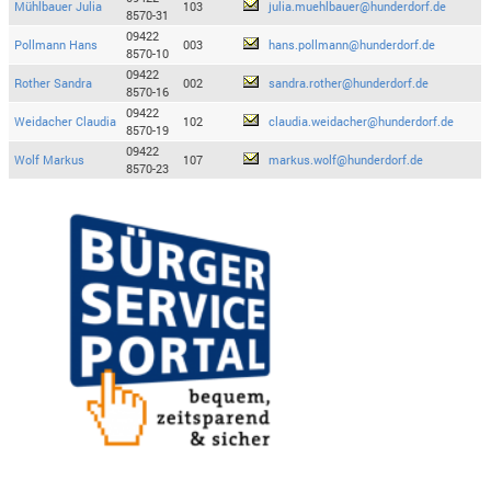
Mühlbauer Julia
103
julia.muehlbauer@hunderdorf.de
8570-31
09422
Pollmann Hans
003
hans.pollmann@hunderdorf.de
8570-10
09422
Rother Sandra
002
sandra.rother@hunderdorf.de
8570-16
09422
Weidacher Claudia
102
claudia.weidacher@hunderdorf.de
8570-19
09422
Wolf Markus
107
markus.wolf@hunderdorf.de
8570-23