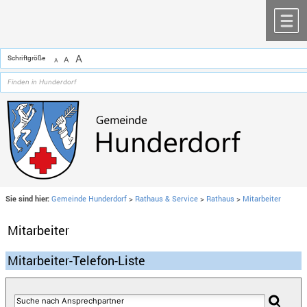
Zum Inhalt
,
zur Navigation
oder
zur Startseite
springen.
chließen
M
A
Schriftgröße
A
A
Sie sind hier:
Gemeinde Hunderdorf
>
Rathaus & Service
>
Rathaus
>
Mitarbeiter
Mitarbeiter
Mitarbeiter-Telefon-Liste