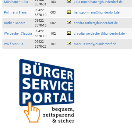
Mühlbauer Julia
103
julia.muehlbauer@hunderdorf.de
8570-31
09422
Pollmann Hans
003
hans.pollmann@hunderdorf.de
8570-10
09422
Rother Sandra
002
sandra.rother@hunderdorf.de
8570-16
09422
Weidacher Claudia
102
claudia.weidacher@hunderdorf.de
8570-19
09422
Wolf Markus
107
markus.wolf@hunderdorf.de
8570-23