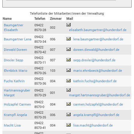
Telefonliste der Mitarbeiter/innen der Verwaltung
Name
Telefon
Zimmer
Mail
Baumgartner
09422
002
Elisabeth
8570-28
elisabeth.baumgartner@hunderdorf.de
09422
Baumgartner Lena
006
lena.baumgartner@hunderdorf.de
8570-34
09422
Diewald Doreen
007
doreen.diewald@hunderdorf.de
8570-42
09422
Drexler Sepp
007
sepp.drexler@hunderdorf.de
8570-11
09422
Ehrnböck Mario
103
mario.ehrnboeck@hunderdorf.de
8570-26
09422
Fuchs Kathrin
004
kathrin.fuchs@hunderdorf.de
8570-36
Hartmannsgruber
09422
001
Margot
8570-29
margot.hartmannsgruber@hunderdorf.de
09422
Holzapfel Carmen
004
carmen.holzapfel@hunderdorf.de
8570-0
09422
Krampfl Angela
006
angela.krampfl@hunderdorf.de
8570-35
09422
Macht Lisa
004
lisa.macht@hunderdorf.de
8570-41
09422