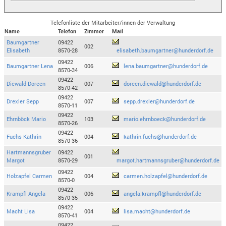
Telefonliste der Mitarbeiter/innen der Verwaltung
Name
Telefon
Zimmer
Mail
Baumgartner
09422
002
Elisabeth
8570-28
elisabeth.baumgartner@hunderdorf.de
09422
Baumgartner Lena
006
lena.baumgartner@hunderdorf.de
8570-34
09422
Diewald Doreen
007
doreen.diewald@hunderdorf.de
8570-42
09422
Drexler Sepp
007
sepp.drexler@hunderdorf.de
8570-11
09422
Ehrnböck Mario
103
mario.ehrnboeck@hunderdorf.de
8570-26
09422
Fuchs Kathrin
004
kathrin.fuchs@hunderdorf.de
8570-36
Hartmannsgruber
09422
001
Margot
8570-29
margot.hartmannsgruber@hunderdorf.de
09422
Holzapfel Carmen
004
carmen.holzapfel@hunderdorf.de
8570-0
09422
Krampfl Angela
006
angela.krampfl@hunderdorf.de
8570-35
09422
Macht Lisa
004
lisa.macht@hunderdorf.de
8570-41
09422