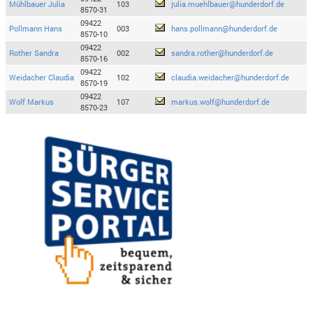
Mühlbauer Julia
103
julia.muehlbauer@hunderdorf.de
8570-31
09422
Pollmann Hans
003
hans.pollmann@hunderdorf.de
8570-10
09422
Rother Sandra
002
sandra.rother@hunderdorf.de
8570-16
09422
Weidacher Claudia
102
claudia.weidacher@hunderdorf.de
8570-19
09422
Wolf Markus
107
markus.wolf@hunderdorf.de
8570-23