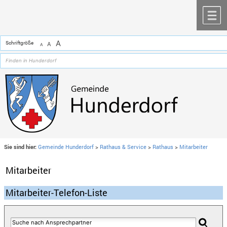
Zum Inhalt
,
zur Navigation
oder
zur Startseite
springen.
chließen
M
A
Schriftgröße
A
A
Sie sind hier:
Gemeinde Hunderdorf
>
Rathaus & Service
>
Rathaus
>
Mitarbeiter
Mitarbeiter
Mitarbeiter-Telefon-Liste