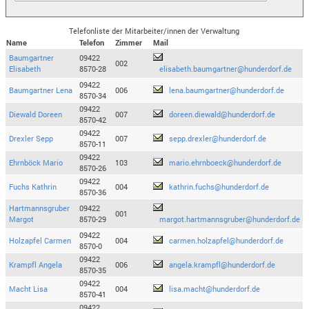
Telefonliste der Mitarbeiter/innen der Verwaltung
Name
Telefon
Zimmer
Mail
Baumgartner
09422
002
Elisabeth
8570-28
elisabeth.baumgartner@hunderdorf.de
09422
Baumgartner Lena
006
lena.baumgartner@hunderdorf.de
8570-34
09422
Diewald Doreen
007
doreen.diewald@hunderdorf.de
8570-42
09422
Drexler Sepp
007
sepp.drexler@hunderdorf.de
8570-11
09422
Ehrnböck Mario
103
mario.ehrnboeck@hunderdorf.de
8570-26
09422
Fuchs Kathrin
004
kathrin.fuchs@hunderdorf.de
8570-36
Hartmannsgruber
09422
001
Margot
8570-29
margot.hartmannsgruber@hunderdorf.de
09422
Holzapfel Carmen
004
carmen.holzapfel@hunderdorf.de
8570-0
09422
Krampfl Angela
006
angela.krampfl@hunderdorf.de
8570-35
09422
Macht Lisa
004
lisa.macht@hunderdorf.de
8570-41
09422