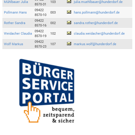
Mühlbauer Julia
103
julia.muehlbauer@hunderdorf.de
8570-31
09422
Pollmann Hans
003
hans.pollmann@hunderdorf.de
8570-10
09422
Rother Sandra
002
sandra.rother@hunderdorf.de
8570-16
09422
Weidacher Claudia
102
claudia.weidacher@hunderdorf.de
8570-19
09422
Wolf Markus
107
markus.wolf@hunderdorf.de
8570-23