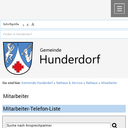
Zum Inhalt
,
zur Navigation
oder
zur Startseite
springen.
chließen
M
A
Schriftgröße
A
A
Sie sind hier:
Gemeinde Hunderdorf
>
Rathaus & Service
>
Rathaus
>
Mitarbeiter
Mitarbeiter
Mitarbeiter-Telefon-Liste