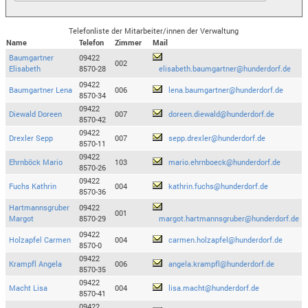
Telefonliste der Mitarbeiter/innen der Verwaltung
Name
Telefon
Zimmer
Mail
Baumgartner
09422
002
Elisabeth
8570-28
elisabeth.baumgartner@hunderdorf.de
09422
Baumgartner Lena
006
lena.baumgartner@hunderdorf.de
8570-34
09422
Diewald Doreen
007
doreen.diewald@hunderdorf.de
8570-42
09422
Drexler Sepp
007
sepp.drexler@hunderdorf.de
8570-11
09422
Ehrnböck Mario
103
mario.ehrnboeck@hunderdorf.de
8570-26
09422
Fuchs Kathrin
004
kathrin.fuchs@hunderdorf.de
8570-36
Hartmannsgruber
09422
001
Margot
8570-29
margot.hartmannsgruber@hunderdorf.de
09422
Holzapfel Carmen
004
carmen.holzapfel@hunderdorf.de
8570-0
09422
Krampfl Angela
006
angela.krampfl@hunderdorf.de
8570-35
09422
Macht Lisa
004
lisa.macht@hunderdorf.de
8570-41
09422