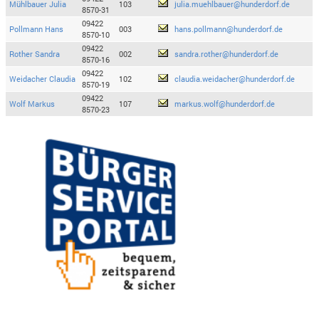
Mühlbauer Julia
103
julia.muehlbauer@hunderdorf.de
8570-31
09422
Pollmann Hans
003
hans.pollmann@hunderdorf.de
8570-10
09422
Rother Sandra
002
sandra.rother@hunderdorf.de
8570-16
09422
Weidacher Claudia
102
claudia.weidacher@hunderdorf.de
8570-19
09422
Wolf Markus
107
markus.wolf@hunderdorf.de
8570-23