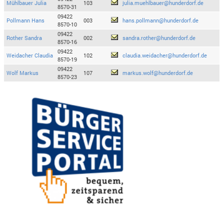
Mühlbauer Julia
103
julia.muehlbauer@hunderdorf.de
8570-31
09422
Pollmann Hans
003
hans.pollmann@hunderdorf.de
8570-10
09422
Rother Sandra
002
sandra.rother@hunderdorf.de
8570-16
09422
Weidacher Claudia
102
claudia.weidacher@hunderdorf.de
8570-19
09422
Wolf Markus
107
markus.wolf@hunderdorf.de
8570-23