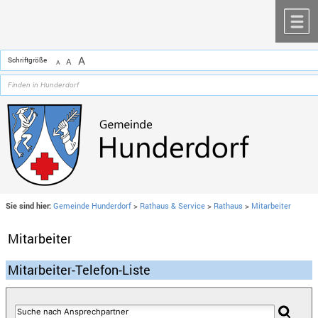
Zum Inhalt
,
zur Navigation
oder
zur Startseite
springen.
chließen
M
A
Schriftgröße
A
A
Sie sind hier:
Gemeinde Hunderdorf
>
Rathaus & Service
>
Rathaus
>
Mitarbeiter
Mitarbeiter
Mitarbeiter-Telefon-Liste