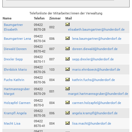
Telefonliste der Mitarbeiter/innen der Verwaltung
Name
Telefon
Zimmer
Mail
Baumgartner
09422
002
Elisabeth
8570-28
elisabeth.baumgartner@hunderdorf.de
09422
Baumgartner Lena
006
lena.baumgartner@hunderdorf.de
8570-34
09422
Diewald Doreen
007
doreen.diewald@hunderdorf.de
8570-42
09422
Drexler Sepp
007
sepp.drexler@hunderdorf.de
8570-11
09422
Ehrnböck Mario
103
mario.ehrnboeck@hunderdorf.de
8570-26
09422
Fuchs Kathrin
004
kathrin.fuchs@hunderdorf.de
8570-36
Hartmannsgruber
09422
001
Margot
8570-29
margot.hartmannsgruber@hunderdorf.de
09422
Holzapfel Carmen
004
carmen.holzapfel@hunderdorf.de
8570-0
09422
Krampfl Angela
006
angela.krampfl@hunderdorf.de
8570-35
09422
Macht Lisa
004
lisa.macht@hunderdorf.de
8570-41
09422