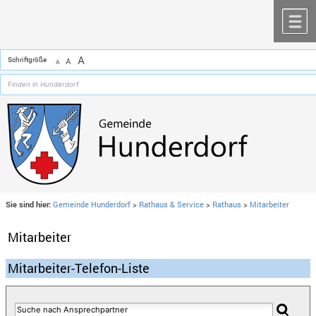
Zum Inhalt
,
zur Navigation
oder
zur Startseite
springen.
chließen
M
A
Schriftgröße
A
A
Sie sind hier:
Gemeinde Hunderdorf
>
Rathaus & Service
>
Rathaus
>
Mitarbeiter
Mitarbeiter
Mitarbeiter-Telefon-Liste