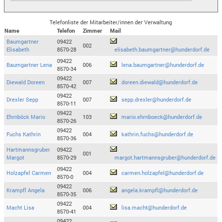
Telefonliste der Mitarbeiter/innen der Verwaltung
Name
Telefon
Zimmer
Mail
Baumgartner
09422
002
Elisabeth
8570-28
elisabeth.baumgartner@hunderdorf.de
09422
Baumgartner Lena
006
lena.baumgartner@hunderdorf.de
8570-34
09422
Diewald Doreen
007
doreen.diewald@hunderdorf.de
8570-42
09422
Drexler Sepp
007
sepp.drexler@hunderdorf.de
8570-11
09422
Ehrnböck Mario
103
mario.ehrnboeck@hunderdorf.de
8570-26
09422
Fuchs Kathrin
004
kathrin.fuchs@hunderdorf.de
8570-36
Hartmannsgruber
09422
001
Margot
8570-29
margot.hartmannsgruber@hunderdorf.de
09422
Holzapfel Carmen
004
carmen.holzapfel@hunderdorf.de
8570-0
09422
Krampfl Angela
006
angela.krampfl@hunderdorf.de
8570-35
09422
Macht Lisa
004
lisa.macht@hunderdorf.de
8570-41
09422