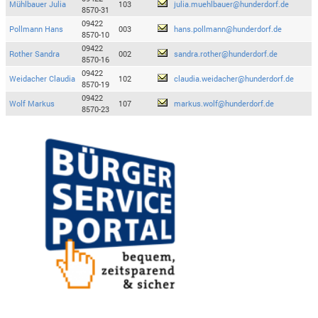
Mühlbauer Julia
103
julia.muehlbauer@hunderdorf.de
8570-31
09422
Pollmann Hans
003
hans.pollmann@hunderdorf.de
8570-10
09422
Rother Sandra
002
sandra.rother@hunderdorf.de
8570-16
09422
Weidacher Claudia
102
claudia.weidacher@hunderdorf.de
8570-19
09422
Wolf Markus
107
markus.wolf@hunderdorf.de
8570-23